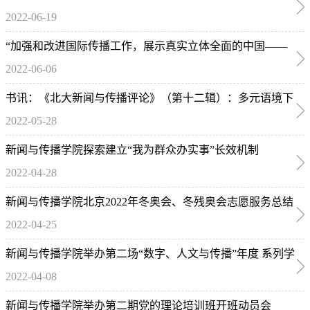
2022-06-19
业典礼顺利举行
“加强和改进国际传播工作，展示真实立体全面的中国——
2022-06-06
新时代国际新闻传播人才培养与学科建设专题研讨会”召开
书讯：《北大新闻与传播评论》（第十二辑）：多元语境下
2022-05-28
的健康传播
新闻与传播学院探索建立“我为群众办实事”长效机制
2022-04-28
新闻与传播学院北京2022年冬奥会、冬残奥会志愿服务总结
2022-04-25
交流会暨“强国有我，共赴未来”新传志愿者宣讲团成立仪式
成功举办
新闻与传播学院举办第二场“数字、人文与传播”年度 系列学
2022-04-08
术讲座
新闻与传播学院举办第二期党的理论培训班开班动员会