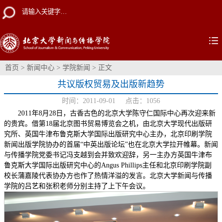
首页
>
新闻中心
>
学院新闻
> 正文
共议版权贸易及出版新趋势
时间：2011-09-01 点击：
1056
2011年8月28日，古香古色的北京大学陈守仁国际中心再次迎来新
的贵宾。借第18届北京图书贸易博览会之机，由北京大学现代出版研
究所、英国牛津布鲁克斯大学国际出版研究中心主办，北京印刷学院
新闻出版学院协办的首届“中英出版论坛”也在北京大学拉开帷幕。新闻
与传播学院党委书记冯支越到会并致欢迎辞，另一主办方英国牛津布
鲁克斯大学国际出版研究中心的Angus Phillips主任和北京印刷学院副
校长蒲嘉陵代表协办方也作了热情洋溢的发言。北京大学新闻与传播
学院的吕艺和张积老师分别主持了上下午会议。