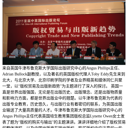
来自英国牛津布鲁克斯大学国际出版研究中心的Angus Phillips主任、
Adrian Bullock副教授，以及著名的英国版权代理人Toby Eddy先生来到
北大，与北京大学、北京印刷学院的学者及业界精英和媒体同仁共聚
一堂，以“版权贸易及出版新趋势”为主题进行了深入的探讨。 英国一
直是世界出版强国，无论是在出版历史、出版理念、还是出版物质量
和影响力方面，都是世界出版业中的翘楚。以牛津布鲁克斯为代表的
出版专业教育，历史悠久，与出版行业有着密切的联系，为英国出版
业输送了大量高质量的人才。牛津布鲁克斯大学国际出版研究中心的
Angus Phillips主任代表英国培生教育集团版权总监Lynette Owen女士发
表了题为“版权的购买与输出”的主题演讲。演讲详细地介绍了版权贸易