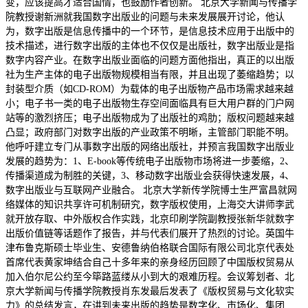
变，应该提高才适合国情，也鼓励作者创新。 北京大学新闻与传播学
院教授谢新洲就我国数字出版业的问题与未来发展展开讨论，他认
为，数字出版是信息传播中的一个环节，是信息技术应用于出版中的
技术描述，进行数字出版的主体也不仅仅是出版社，数字出版业是指
数字内容产业。在数字出版业面临的问题方面他指出，真正的以出版
社为生产主体的电子出版物规模相当有限，并且出现了萎缩趋势；以
封装型介质（如CD-ROM）为载体的电子出版物产品市场需求越来越
小；电子书一类的电子出版物生存空间面临具有巨大用户群的门户网
站等的激烈挤压；电子出版物成为了出版社的鸡肋；版权问题越来越
凸显；政府部门对数字出版的产业政策不明晰，主管部门职能不明。
他呼吁建立专门从事数字出版的网络出版社，并预言我国数字出版业
发展的趋势为：1、E-book等传统电子出版物市场将进一步萎缩，2、
传播渠道成为制胜的关键，3、移动数字出版业会获得快速发展，4、
数字出版业与互联网产业融合。 北京大学新传学院博士生严富昌就网
络媒体的知识共享许可机制研究，数字版权使用，上海交大讲师李武
就开放存取、中外版权合作实践，北京印刷学院副教授张新华就数字
出版价值链等话题作了报告，并与代表们展开了热烈的讨论。英国牛
津布鲁克斯硕士毕业生、安德鲁纳伯格联合国际有限公司北京代表处
首席代表黄家坤结合自己十多年来的亲身经历回顾了中国版权贸易从
加入伯尔尼公约至今筚路蓝缕从小到大的艰难历程。会议筹划者、北
京大学新闻与传播学院教授肖东发最后发表了《版权贸易与文化软实
力》的总结发言，在讲到未来出版的趋势是数字化、市场化、集团