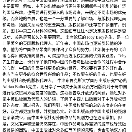
的整体流程，以及中国出版商在输出版权、购买版权中应注意的一些
主要事项，例如，中国的出版商应当更注重挖掘哪些书能引起最广泛
的国际兴趣，也需要进行更深入的市场调查，来确定不同市场的优先
级。而各地的书展，也是一个十分重要的了解市场、与版权代理见面
和沟通、拓展关系网络的重要渠道。版权贸易中还存在许多细节，例
如，图书中第三方材料的权利。这些细节往往也是决定版权贸易是否
成功、关系是否长久的重要因素。 出席论坛的Toby Eady先生，是一位
非常著名的英国版权代理人。近年来，中国市场也逐渐引起他的注
意。他为将中国作品带向世界作出了众多的努力，比如将于丹的《论
语心得》成功推向世界，可谓是中西方版权贸易的优秀实践者。Toby
先生在会上，也分享了他在和中国的作者与出版社合作的过程中合作
的心得。中国的作品要想更多的走向世界，不仅要有更多的好作品，
也应当有更多的符合世界兴趣的作品；不仅要有好的作者，也要有好
的出版社和好的版权代理人。 牛津布鲁克斯大学国际出版研究中心的
Adrian Bullock先生，则分享了一项关于英国及西方出版商对于与中国
进行版权贸易方面态度的报告。这项报告以开放式的问题，通过对多
家中英出版商及代理人的访谈，了解了中西方出版商对于中外版权贸
易的态度。通过报告，我们看到，中英版权贸易的总的态度走向在变
好，双方都更加熟悉，并更加务实。外国出版商对中国出版社的疑虑
在渐渐减少，而中国出版社对外国作品的甄别力也在逐渐增加。但
是，文化差异和壁垒仍然存在，中国作品与世界需求的脱节也导致版
权贸易的困难，中国出版社对众多细节问题的忽略，也会影响双方的