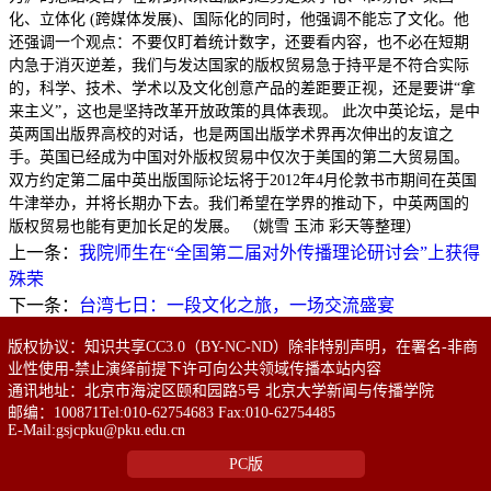
化、立体化 (跨媒体发展)、国际化的同时，他强调不能忘了文化。他
还强调一个观点：不要仅盯着统计数字，还要看内容，也不必在短期
内急于消灭逆差，我们与发达国家的版权贸易急于持平是不符合实际
的，科学、技术、学术以及文化创意产品的差距要正视，还是要讲“拿
来主义”，这也是坚持改革开放政策的具体表现。 此次中英论坛，是中
英两国出版界高校的对话，也是两国出版学术界再次伸出的友谊之
手。英国已经成为中国对外版权贸易中仅次于美国的第二大贸易国。
双方约定第二届中英出版国际论坛将于2012年4月伦敦书市期间在英国
牛津举办，并将长期办下去。我们希望在学界的推动下，中英两国的
版权贸易也能有更加长足的发展。 （姚雪 玉沛 彩天等整理）
上一条：
我院师生在“全国第二届对外传播理论研讨会”上获得
殊荣
下一条：
台湾七日：一段文化之旅，一场交流盛宴
版权协议：知识共享CC3.0（BY-NC-ND）除非特别声明，在署名-非商
业性使用-禁止演绎前提下许可向公共领域传播本站内容
通讯地址：北京市海淀区颐和园路5号 北京大学新闻与传播学院
邮编：100871Tel:010-62754683 Fax:010-62754485
E-Mail:gsjcpku@pku.edu.cn
PC版