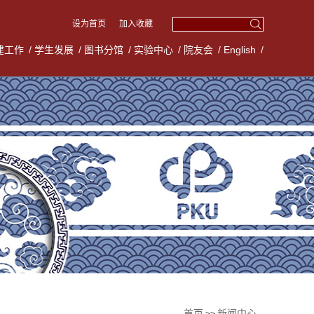
设为首页
加入收藏
建工作
/
学生发展
/
图书分馆
/
实验中心
/
院友会
/
English
/
首页
新闻中心