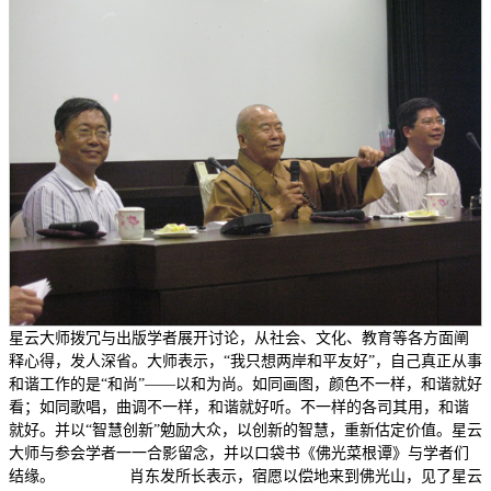
星云大师拨冗与出版学者展开讨论，从社会、文化、教育等各方面阐
释心得，发人深省。大师表示，“我只想两岸和平友好”，自己真正从事
和谐工作的是“和尚”——以和为尚。如同画图，颜色不一样，和谐就好
看；如同歌唱，曲调不一样，和谐就好听。不一样的各司其用，和谐
就好。并以“智慧创新”勉励大众，以创新的智慧，重新估定价值。星云
大师与参会学者一一合影留念，并以口袋书《佛光菜根谭》与学者们
结缘。 肖东发所长表示，宿愿以偿地来到佛光山，见了星云