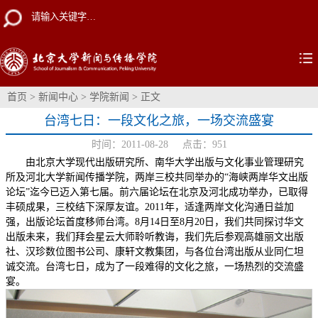
首页
>
新闻中心
>
学院新闻
> 正文
台湾七日：一段文化之旅，一场交流盛宴
时间：2011-08-28 点击：
951
由北京大学现代出版研究所、南华大学出版与文化事业管理研究
所及河北大学新闻传播学院，两岸三校共同举办的“海峡两岸华文出版
论坛”迄今已迈入第七届。前六届论坛在北京及河北成功举办，已取得
丰硕成果，三校结下深厚友谊。2011年，适逢两岸文化沟通日益加
强，出版论坛首度移师台湾。8月14日至8月20日，我们共同探讨华文
出版未来，我们拜会星云大师聆听教诲，我们先后参观高雄丽文出版
社、汉珍数位图书公司、康轩文教集团，与各位台湾出版从业同仁坦
诚交流。台湾七日，成为了一段难得的文化之旅，一场热烈的交流盛
宴。