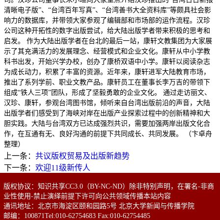
清晰电子版”、“台湾百年写真”、“台湾善书大全资料库”等颇具社会影
响力的数据库，并带领大家参观了编辑部和市场部的运作流程。汉珍
公司这种开拓性的数字出版尝试，给大陆出版学者带来积极的思考和
启发。 作为大陆出版学者在台北的最后一站，康轩文教集团为大家展
示了其充满活力的发展理念、经营模式和企业文化。康轩从中小学教
科书出发，开始兴学办校，创办了康桥双语中小学。康轩以阅读杂志
为成长动力，积累了丰富的资源。近年来，康轩进军大陆教育市场，
推出了系列学前、职业文教产品。康轩员工在董事长李万吉的带领下
组成“铁人三项”团队，形成了坚毅勇敢的企业文化。 通过走访丽文、
汉珍、康轩，参观台湾图书馆，倾听来自台湾出版前沿的声音，大陆
出版学者们感受到了海峡对岸在出版产业探索过程中的创新精神和大
胆实践。大陆与台湾双方已达成强烈共识，需要加强两岸出版文化合
作，在互通有无、良好沟通的前提下共同成长、共同发展。 （卞卓舟
整理）
上一条：
共议版权贸易及出版新趋势
下一条：
欢迎11级新传人
版权协议：知识共享CC3.0（BY-NC-ND）除非特别声明，在署名-非商
业性使用-禁止演绎前提下许可向公共领域传播本站内容
通讯地址：北京市海淀区颐和园路5号 北京大学新闻与传播学院
邮编：100871Tel:010-62754683 Fax:010-62754485