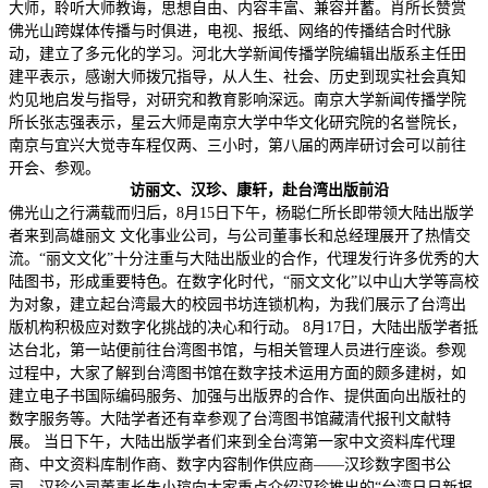
大师，聆听大师教诲，思想自由、内容丰富、兼容并蓄。肖所长赞赏
佛光山跨媒体传播与时俱进，电视、报纸、网络的传播结合时代脉
动，建立了多元化的学习。河北大学新闻传播学院编辑出版系主任田
建平表示，感谢大师拨冗指导，从人生、社会、历史到现实社会真知
灼见地启发与指导，对研究和教育影响深远。南京大学新闻传播学院
所长张志强表示，星云大师是南京大学中华文化研究院的名誉院长，
南京与宜兴大觉寺车程仅两、三小时，第八届的两岸研讨会可以前往
开会、参观。
访丽文、汉珍、康轩，赴台湾出版前沿
佛光山之行满载而归后，8月15日下午，杨聪仁所长即带领大陆出版学
者来到高雄丽文 文化事业公司，与公司董事长和总经理展开了热情交
流。“丽文文化”十分注重与大陆出版业的合作，代理发行许多优秀的大
陆图书，形成重要特色。在数字化时代，“丽文文化”以中山大学等高校
为对象，建立起台湾最大的校园书坊连锁机构，为我们展示了台湾出
版机构积极应对数字化挑战的决心和行动。 8月17日，大陆出版学者抵
达台北，第一站便前往台湾图书馆，与相关管理人员进行座谈。参观
过程中，大家了解到台湾图书馆在数字技术运用方面的颇多建树，如
建立电子书国际编码服务、加强与出版界的合作、提供面向出版社的
数字服务等。大陆学者还有幸参观了台湾图书馆藏清代报刊文献特
展。 当日下午，大陆出版学者们来到全台湾第一家中文资料库代理
商、中文资料库制作商、数字内容制作供应商——汉珍数字图书公
司。汉珍公司董事长朱小瑄向大家重点介绍汉珍推出的“台湾日日新报