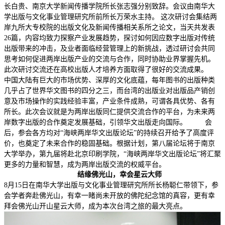
长白贵、南京大学新闻传播学院所长张志强分别致辞。会议由南华大
学出版与文化事业管理研究所前所长万荣水主持。 这次研讨会集结两
岸九所大专校院的出版文化及新闻传播相关系所之论文，当天共发表
26篇，内容均致力探察产业发展趋势，探讨如何因应数字出版对传统
出版带来的冲击，及业者面临经营管理上的新挑战，透过研讨会共同
思考如何促进两岸出版产业的交流与合作，同时协助业界掌握先机。
此次研讨交流还在高校出版人才培养方面取得了很好的交流成果。
中国大陆有巨大的市场优势、深厚的文化底蕴，每年图书的出版种类
几乎占了世界华文图书的四分之三，而台湾的出版业对出版品产销创
意及市场操作的实践经验丰富，产业条件成熟，可谓各具优势、各有
所长。此次会议就是为两岸出版同仁提供交流合作的平台，为未来两
岸数字出版的合作奠定发展基础，引领华文出版走向国际。 会
后，参会各方均对“海峡两岸华文出版论坛”的持续召开给予了高度评
价，也奠定了未来合作的稳固基础。根据计划，第八届论坛将于南京
大学举办，第九届将赴北京印刷学院，“海峡两岸华文出版论坛”将汇聚
更多的力量和智慧，成为两岸出版交流的权威平台。
结缘佛光山，幸会星云大师
8月15日在南华大学出版与文化事业管理研究所所长杨聪仁带领下，参
会学者奔赴佛光山，有幸一睹尚未开放的佛陀纪念馆的真容，更有幸
拜会佛光山开山星云大师，成为本次台湾之旅的最大亮点。