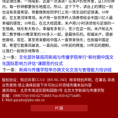
场足球比赛、一场电影、还是一次演讲？在米卢的世界里，这120分钟
内，每一秒钟都要快乐地度过。所以，这个下午，讲台上的博拉一刻
也没有吝啬笑容，带着微笑给同学们上完一场生动的足球课。10年
前，在五里河体育场，米卢用一张世界杯入场券带给全中国13亿人最
幸福的感觉；10年后，在北大校园里，米卢用2小时讲述他与足球的一
生情缘。快乐有大有小，幸福有多有少，至少在这一刻，米卢和北大
第二教学楼410教室里的300多人一起，是最快乐的。祝福米卢，感谢
他曾经、现在、甚至将来都给中国人一直带来快乐；也祝福中国足
球，希望它能乘风破浪，一直向前。10年前的辉煌，10年后的期盼，
让我们一起快乐地等待……
上一条：
文化部外联局同新闻与传播学院举行“新时期中国文
化国际影响力评估”课题签约仪式
下一条：
新闻与传播学院举办跨文化交流与管理能力培训班
版权协议：知识共享CC3.0（BY-NC-ND）除非特别声明，在署名-非商
业性使用-禁止演绎前提下许可向公共领域传播本站内容
通讯地址：北京市海淀区颐和园路5号 北京大学新闻与传播学院
邮编：100871Tel:010-62754683 Fax:010-62754485
E-Mail:gsjcpku@pku.edu.cn
PC版