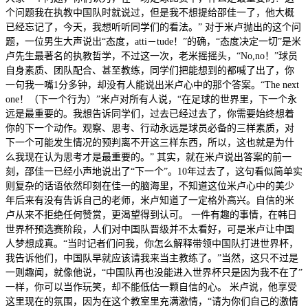
个问题我在执教中国队时就说过，但是我不想提给邵佳一了，他大概
已经忘记了，今天，我想听听同学们的看法。” 对于米卢抛出的这个问
题，一位男生大声说出“态度，atti－tude！”的确，“态度决定一切”是米
卢先生最著名的执教哲学，不过这一次，老米摇摇头，“No,no！”球员
自身素质、团队配合、甚至教练，同学们把能想到的都喊了出了，你
一句我一嘴1分多钟，却没有人能说出米卢心中的那个答案。“The next
one！（下一个行为）”米卢对所有人说，“在足球的世界里，下一个永
远是最重要的。我想告诉同学们，过去已经过去了，你需要始终想着
你的下一个动作。观察、思考、行动永远是球员必备的三样素质，对
下一个可能发生情况的预判离不开这三样东西，所以，这也就是为什
么我现在认为思考才是最重要的。” 其实，就在米卢说出答案的前一
刻，邵佳一已经小声地说出了“下一个”。10年过去了，这句看似简单实
则复杂的话语依然印刻在佳一的脑海里，不知道这位米卢心中的美少
年后来有没有告诉自己的老师，米卢知道了一定格外高兴。自信的米
卢从来不拒绝任何赞赏，更渴望得到认可。 一件有趣的事情，在韩日
世界杯预选赛阶段，人们对中国队晋级并不太看好，可是米卢让中国
人梦想成真。“当时记者们问我，你怎么解释带领中国队打进世界杯，
我告诉他们，中国队早就应该请我来当主教练了。”当然，这只不过是
一则趣闻，就像他说，“中国队再也没能进入世界杯只是因为我不在了”
一样，你可以当作玩笑，却不能低估一颗自信的心。 米卢说，他享受
这里现在的氛围，因为在这个教室里充满激情，“请为你们自己的激情