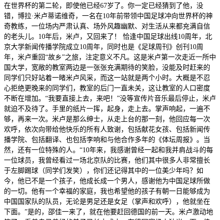
在世界杯的第二轮，即使他已经67岁了。你一定已经猜到了他，没
错，博拉·米卢蒂诺维奇，一名在10年前带领中国足球冲向世界杯的神
奇教练，一位场内严肃认真、场外风趣幽默、对生活从来都充满自信
的老头儿。10年后，米卢，又回来了！ 恰逢中国足球出线10周年，北
京大学新闻传播学院成立10周年，同时也是《足球周刊》创刊10周
年，米卢重回“故乡”之旅，注定意义不凡。这是米卢第一次走近一所中
国大学，宽敞的教室两边是一张张充满期待的笑脸，没能及时赶来的
同学们只好站着一睹米卢风采，而这一站就是两个小时。大概是不忍
心拒绝更晚来的同学们，教室的后门一直未关，这让教室的人口密度
不断在增加。“我要直接上去，来吧！”没等宣传片音乐最后停止，米卢
就迫不及待了。手里的纸片一挥，起身，走上去。掌声响起，一遍不
够，再来一次。米卢是那么绅士，从走上台的那一刻，他回应每一次
欢呼，依次向带给他快乐的所有人致谢，包括献花女孩、包括新闻传
播学院、包括翻译、也包括李响和与他合作多年的《体坛周报》。当
然，还有一位特殊的人。“10年来，我感谢曾经一起和我并肩战斗的每
一位球员，我曾经看过一场北京队的比赛，他们其中很多人非常擅长
于左脚踢球（同学们发笑），你们还记得其中的一位美少年吗？如
今，他已不是一个孩子，他成长成一个男人，感谢他为中国足球所做
的一切。他有一个幸福的家庭，我也希望他的孩子有朝一日能够成为
中国国家队的队员，无论是男足还是女足（掌声和欢呼），他就坐在
下面。”是的，邵佳一来了，就在他要赶回德国的前一天。米卢激动地