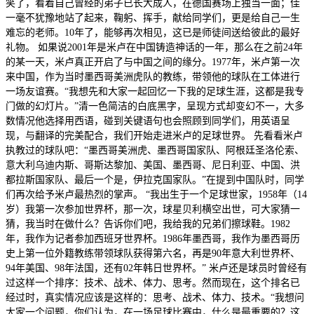
笑了，看着自己曾经的弟子已长大成人，在德国赛场上独当一面；佳
一毫不犹豫地站了起来，鞠躬、挥手，献给同学们，更是给自己一生
难忘的老师。10年了，能够再次相见，这已是师徒间送给彼此的最好
礼物。 如果说2001年是米卢在中国铸造神话的一年，那么在之前24年
的某一天，米卢真正开启了与中国之间的缘分。1977年，米卢第一次
来中国，作为当时墨西哥美洲虎队的教练，带领他的球队在工体进行
一场友谊赛。“我想先和大家一起回忆一下我的足球生涯，这都是我专
门做的幻灯片。”清一色简洁的白底黑字，呈现方式却变幻不一，大多
数情况他选择用西语，碰到关键语句也会照顾到同学们，用英语呈
现，与翻译的完美配合，我们开始走进米卢的足球世界。 先看看米卢
执教过的球队吧：“墨西哥美洲虎、墨西哥国家队、阿根廷圣洛伦索、
意大利乌迪内斯、哥斯达黎加、美国、墨西哥、尼日利亚、中国、洪
都拉斯国家队、最后一个是，伊拉克国家队。”在提到中国队时，同学
们再次给予米卢最热烈的掌声。 “我出生于一个足球世家，1958年（14
岁）我第一次参加世界杯，那一次，球星贝利横空出世，可大家猜一
猜，我当时在做什么？告诉你们吧，我给我的兄弟们擦球鞋。1982
年，我作为记者参加西班牙世界杯。1986年墨西哥，我作为墨西哥历
史上第一位外籍教练带领球队获得第六名，再是90年意大利世界杯、
94年美国、98年法国，还有02年韩日世界杯。” 米卢还是球员时曾经有
过这样一个排序：技术、战术、体力、思考。然而现在，这个排名已
经过时，真实情况应该是这样的：思考、战术、体力、技术。“我想问
大家一个问题，你们认为，在一场足球比赛中，什么是最重要的？这