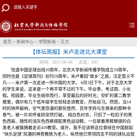
首页
>
新闻中心
>
学院新闻
> 正文
【体坛周报】米卢走进北大课堂
时间：2011-06-08 点击：
693
恰逢中国足球出线10周年，北京大学新闻传播学院成立10周年，
同时也是《足球周刊》创刊10周年，米卢重回“故乡”之旅，注定意义不
凡——米卢第一次走进一所中国的大学。 6月3日下午，对于北京大学
的学生来说，这本是一个再平常不过的下午。毕业季、考试周、小长
假。校园里，毕业生结伴而行，享受最后的好时光；空旷的第二教学
楼里，偶尔有几个低年级学生轻轻走进教室，开始自习。然而，当14
时的钟声敲响，空气里弥漫的那份悠然、百年学府与生俱来的那种书
卷气，被一片欢呼雀跃突然打破。 纯白色衬衣、只扣了一粒扣子的黑
色西装、随性的浅灰色西裤搭配黑色运动鞋，一位架着黑框眼镜的白
发老人被簇拥着走近410教室。或许，我不应该称这位曾经在中国掀起
“快乐足球”风潮的神奇教练为老人，纵然他已带领四支不同的球队出现