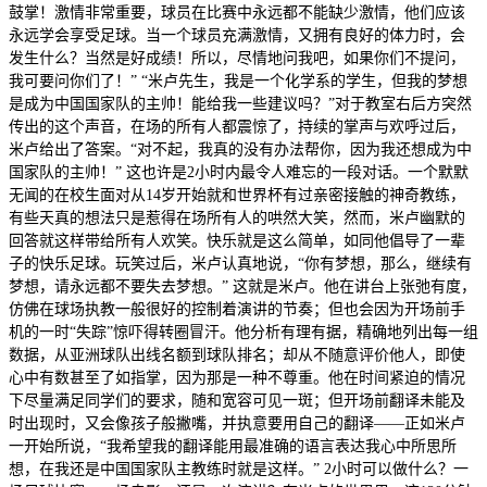
鼓掌！激情非常重要，球员在比赛中永远都不能缺少激情，他们应该
永远学会享受足球。当一个球员充满激情，又拥有良好的体力时，会
发生什么？当然是好成绩！所以，尽情地问我吧，如果你们不提问，
我可要问你们了！” “米卢先生，我是一个化学系的学生，但我的梦想
是成为中国国家队的主帅！能给我一些建议吗？”对于教室右后方突然
传出的这个声音，在场的所有人都震惊了，持续的掌声与欢呼过后，
米卢给出了答案。“对不起，我真的没有办法帮你，因为我还想成为中
国家队的主帅！” 这也许是2小时内最令人难忘的一段对话。一个默默
无闻的在校生面对从14岁开始就和世界杯有过亲密接触的神奇教练，
有些天真的想法只是惹得在场所有人的哄然大笑，然而，米卢幽默的
回答就这样带给所有人欢笑。快乐就是这么简单，如同他倡导了一辈
子的快乐足球。玩笑过后，米卢认真地说，“你有梦想，那么，继续有
梦想，请永远都不要失去梦想。” 这就是米卢。他在讲台上张弛有度，
仿佛在球场执教一般很好的控制着演讲的节奏；但也会因为开场前手
机的一时“失踪”惊吓得转圈冒汗。他分析有理有据，精确地列出每一组
数据，从亚洲球队出线名额到球队排名；却从不随意评价他人，即使
心中有数甚至了如指掌，因为那是一种不尊重。他在时间紧迫的情况
下尽量满足同学们的要求，随和宽容可见一斑；但开场前翻译未能及
时出现时，又会像孩子般撇嘴，并执意要用自己的翻译——正如米卢
一开始所说，“我希望我的翻译能用最准确的语言表达我心中所思所
想，在我还是中国国家队主教练时就是这样。” 2小时可以做什么？一