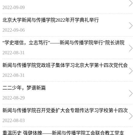
2022-09-09
大众认知白皮书》发布会圆满结束
北京大学新闻与传播学院2022年开学典礼举行
2022-09-06
“学史增信，立志笃行”——新闻与传播学院举行“院长讲院
2022-08-31
史，书记讲党史”新生入学教育活动
新闻与传播学院党政班子集体学习北京大学第十四次党代会
2022-08-31
精神及暑期战略研讨会精神
二二少年，梦谱新篇
2022-08-29
新闻与传播学院召开党委扩大会专题传达学习学校第十四次
2022-08-03
党代会精神
重温历史 强健体魄——新闻与传播学院工会联合教工党支