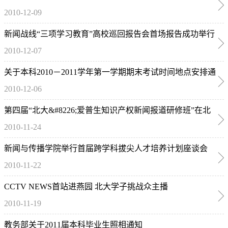
2010-12-09
新闻战线“三项学习教育”高校巡回报告会首场报告成功举行
2010-12-07
关于本科2010－2011学年第一学期期末考试时间地点安排通
2010-12-06
知
第四届“北大&#8226;爱普生知识产权新闻报道研修班”在北
2010-11-24
大举办
新闻与传播学院举行首届跨学科拔尖人才培养计划座谈会
2010-11-22
CCTV NEWS首站进燕园 北大学子挑战众主播
2010-11-19
教务部关于2011届本科毕业生照相通知