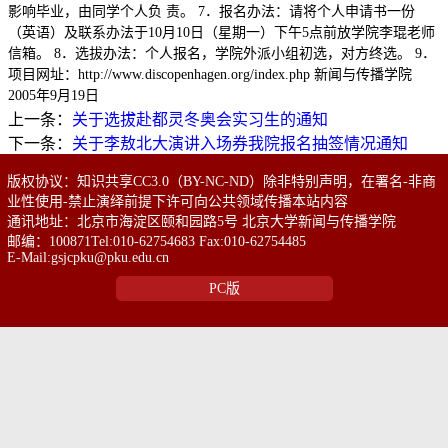
影响毕业，由同学个人负 责。 7．报名办法：请将个人申请书一份
（英语）及联系办法于10月10日（星期一）下午5点前放学院李琨老师
信箱。 8．选拔办法：个人报名，学院外派小组初选，对方终选。 9．
项目网址：http://www.discopenhagen.org/index.php 新闻与传播学院
2005年9月19日
上一条：
关于选拔赴都灵冬奥会实习生的通知
下一条：
关于李敖北大演讲入场券我院报名抽签情况通知
版权协议：知识共享CC3.0（BY-NC-ND）除非特别声明，在署名-非商
业性使用-禁止演绎前提下许可向公共领域传播本站内容
通讯地址：北京市海淀区颐和园路5号 北京大学新闻与传播学院
邮编：100871Tel:010-62754683 Fax:010-62754485
E-Mail:gsjcpku@pku.edu.cn
PC版