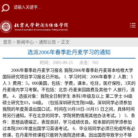
首页
>
新闻中心
>
通知公告
> 正文
选派2006年春季赴丹麦学习的通知
时间：2005-09-21 点击：
592
2006年春季赴丹麦学习报名 我院2006年春季赴丹麦哥本哈根大学
国际研究项目学习报名已开始。 1. 学习时间：2006年春季 2. 人数：5
人 3. 费用：5，000美圆，包括：学费，课本，吃住，医疗保险，3天的
丹麦境内学习考察。不包括：北京-丹麦来回路费及其他个 人旅行，消
费。 4．选拔对象：我院全日制学生 本科3年级及以上 第二学士 04级
硕士研究生03，04级。（包括深圳研究生院04级。深圳同学必须参加
我院的年度英语出国口试，时间在10月10日-10月15 日之间，具体时间
将另行通知。不在北京的同学，学院将酌情用其他办法考试。） 5．条
件：思想品德端正，表现良好，学习成绩优良。校本部的同学须参加
过本院2005年度出国学习英语考试。 6．毕业班同学必须已完成所有必
修课，在丹麦所修课程只能转为我院选修课。因出国而导致学分不够