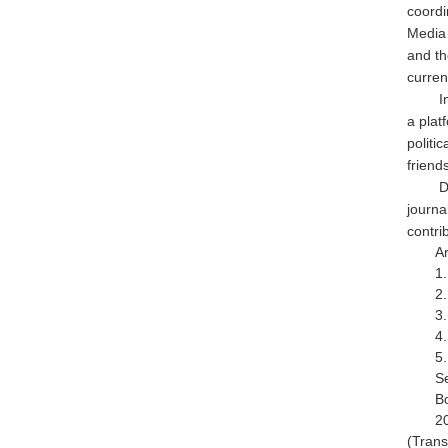
coordi
Media 
and th
curren
I
a plat
politi
friend
D
journa
contri
Ar
1
2.
3.
4.
5.
S
B
2
(Trans