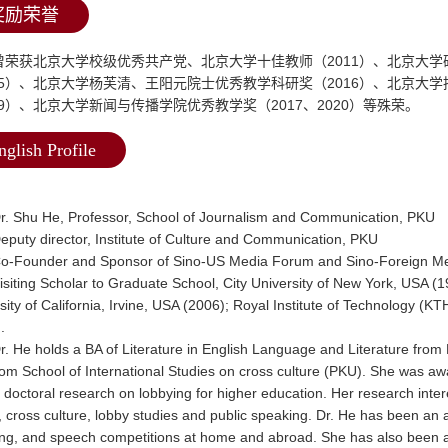
奖励荣誉
曾荣获北京大学校级优秀共产党、北京大学十佳教师（2011）、北京大学
15）、北京大学杨芙清、王阳元院士优秀教学科研奖（2016）、北京大
19）、北京大学新闻与传播学院优秀教学奖（2017、2020）等殊荣。
nglish Profile
r. Shu He, Professor, School of Journalism and Communication, PKU
eputy director, Institute of Culture and Communication, PKU
o-Founder and Sponsor of Sino-US Media Forum and Sino-Foreign Med
isiting Scholar to Graduate School, City University of New York, USA (
sity of California, Irvine, USA (2006); Royal Institute of Technology (
.
r. He holds a BA of Literature in English Language and Literature from
om School of International Studies on cross culture (PKU). She was aw
 doctoral research on lobbying for higher education. Her research inte
 cross culture, lobby studies and public speaking. Dr. He has been an 
ng, and speech competitions at home and abroad. She has also been acti