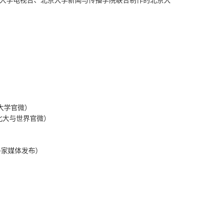
大学电视台、北京大学新闻与传播学院联合制作的北京大
大学官微）
北大与世界官微）
多家媒体发布）