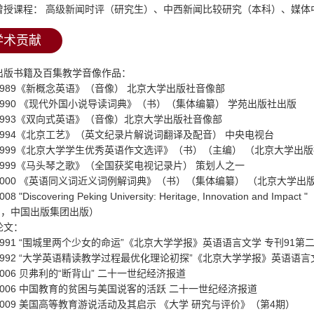
曾授课程：
高级新闻时评（研究生）、中西新闻比较研究（本科）、媒体
学术贡献
出版书籍及百集教学音像作品：
989
《新概念英语》（音像）
北京大学出版社音像部
990
《现代外国小说导读词典》（书）（集体编纂）
学苑出版社出版
993
《双向式英语》（音像）北京大学出版社音像部
994
《北京工艺》（英文纪录片解说词翻译及配音）
中央电视台
999
《北京大学学生优秀英语作文选评》（书）（主编）
（北京大学出版
999
《马头琴之歌》（全国获奖电视记录片）
策划人之一
000
《英语同义词近义词例解词典》（书）（集体编纂）
（北京大学出
008 "Discovering Peking University: Heritage, Innovation and Impact "
》，中国出版集团出版）
论文：
991 “
围城里两个少女的命运
”
《北京大学学报》英语语言文学
专刊
91
第
992 “
大学英语精读教学过程最优化理论初探
”
《北京大学学报》英语语言
006
贝弗利的
“
断背山
”
二十一世纪经济报道
006
中国教育的贫困与美国说客的活跃
二十一世纪经济报道
009
美国高等教育游说活动及其启示
《大学
研究与评价》（第
4
期）