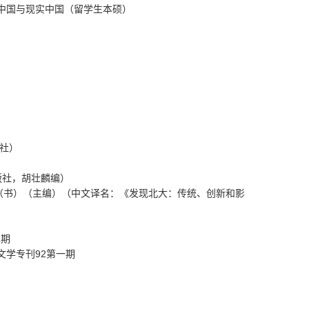
中国与现实中国（留学生本硕）
社）
版社，胡壮麟编）
（书）（主编）（中文译名：《发现北大：传统、创新和影
二期
文学专刊
92
第一期