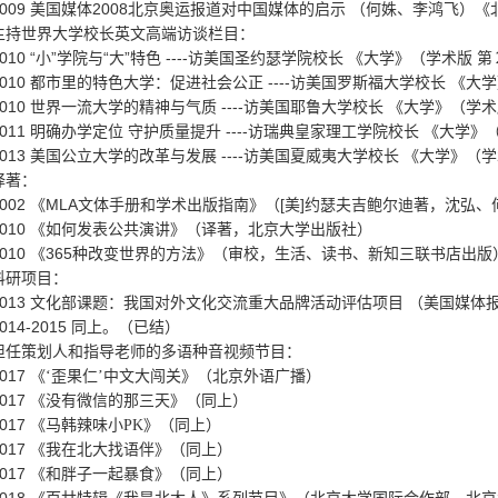
009
美国媒体
2008
北京奥运报道对中国媒体的启示
（何姝、李鸿飞）《
主持世界大学校长英文高端访谈栏目：
010 “
小
”
学院与
“
大
”
特色
----
访美国圣约瑟学院校长
《大学》（学术版
第
010
都市里的特色大学：促进社会公正
----
访美国罗斯福大学校长
《大学
010
世界一流大学的精神与气质
----
访美国耶鲁大学校长
《大学》（学术
011
明确办学定位
守护质量提升
----
访瑞典皇家理工学院校长
《大学》
013
美国公立大学的改革与发展
----
访美国夏威夷大学校长
《大学》（学
译著：
002
《
MLA
文体手册和学术出版指南》（
[
美
]
约瑟夫
吉鲍尔迪著，沈弘、
010
《如何发表公共演讲》（译著，北京大学出版社）
010
《
365
种改变世界的方法》（审校，生活、读书、新知三联书店出版
科研项目：
013
文化部课题：我国对外文化交流重大品牌活动评估项目
（美国媒体
014-2015
同上。（已结）
担任策划人和指导老师的多语种音视频节目：
017
《‘歪果仁’中文大闯关》（北京外语广播）
017
《没有微信的那三天》（同上）
017
《马韩辣味小PK》（同上）
017
《我在北大找语伴》（同上）
017
《和胖子一起暴食》（同上）