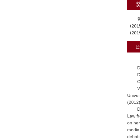
（20
（20
E
D
D
C
V
Univer
(2012)
D
Law fr
on her
media,
debati