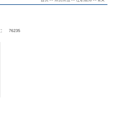
>>
>>
>> 正文
数：
76235