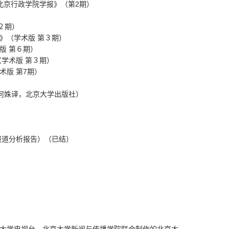
北京行政学院学报》（第
2
期）
２期）
》（学术版
第３期）
版
第６期）
（学术版
第３期）
术版
第
7
期）
何姝译，北京大学出版社）
）
报道分析报告）（已结）