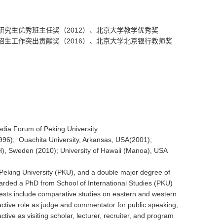
研究生优秀班主任奖（2012）、北京大学教学优秀奖
学招生工作突出贡献奖（2016）、北京大学北京银行教师奖
ia Forum of Peking University
1996); Ouachita University, Arkansas, USA(2001);
KTH), Sweden (2010); University of Hawaii (Manoa), USA
 Peking University (PKU), and a double major degree of
arded a PhD from School of International Studies (PKU)
rests include comparative studies on eastern and western
active role as judge and commentator for public speaking,
ve as visiting scholar, lecturer, recruiter, and program