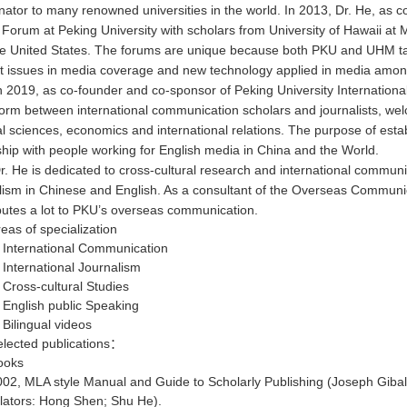
nator to many renowned universities in the world. In 2013, Dr. He, as 
Forum at Peking University with scholars from University of Hawaii at
e United States. The forums are unique because both PKU and UHM take
t issues in media coverage and new technology applied in media amon
n 2019, as co-founder and co-sponsor of Peking University Internationa
form between international communication scholars and journalists, wel
cal sciences, economics and international relations. The purpose of esta
ship with people working for English media in China and the World.
r. He is dedicated to cross-cultural research and international communic
lism in Chinese and English. As a consultant of the Overseas Communic
butes a lot to PKU’s overseas communication.
eas of specialization
. International Communication
 International Journalism
 Cross-cultural Studies
 English public Speaking
 Bilingual videos
elected publications：
ooks
002, MLA style Manual and Guide to Scholarly Publishing (Joseph Gibal
lators: Hong Shen; Shu He).