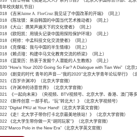
018
《百廿特辑《我是北大人》系列节目》（北京大学国际合作部、北京
0周年校庆献礼节目）
018
《吉米Jaime A. FlorCruz:我见证了中国改革的开端》（同上）
018
《陈玹镁：来自韩国的中国当代艺术推动者》（同上）
018
《大山：携笑声遍天下的文化使者》（同上）
018
《欧阳凯：用镜头记录中国用探险保护环境》（同上）
018
《柯修：中孟科技文化交流使者》（同上）
018
《克俚福：我与中国的半生情缘》（同上）
018
《赖贞瑝：构建中马文化教育交流的桥梁》（同上）
018
《蓝斐历：热衷于发掘个人潜能的人生教练》（同上）
020 “How’s Your 2020 Going So Far? A Dialogue with Tian Wei”
（北京
020
2020
《剧变的时代 青年的声音—“我的
”北京大学青年论坛举行》（
021
《百岁许渊冲》（北京大学官微）
021
《许渊冲的诗意世界》（北京大学官微）
2021
BTV
《一起向未来》（央视频、
视频号、北京大学、香港、澳门
等
022
《新传创意 一部手机，“玩”转北大！》（北京大学视频号）
022 “Digital PKU at Your Hand!
（北京大学英文官微）
022
《走！北大学子带你打卡北京最美地铁站！》（北京大学官微）
022
《北大学生带你做一天“胡同玩家”》（北京大学官微）
022“Marco Polo in the New Era”
（北京大学英文官微）