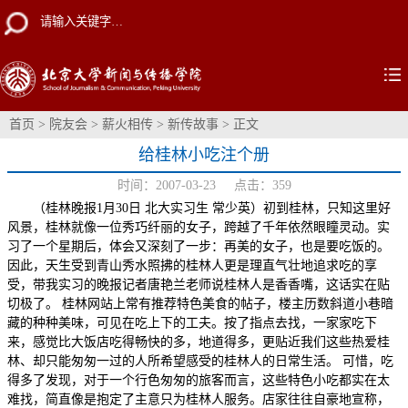
首页
>
院友会
>
薪火相传
>
新传故事
> 正文
给桂林小吃注个册
时间：2007-03-23 点击：
359
（桂林晚报1月30日 北大实习生 常少英）初到桂林，只知这里好
风景，桂林就像一位秀巧纤丽的女子，跨越了千年依然眼瞳灵动。实
习了一个星期后，体会又深刻了一步：再美的女子，也是要吃饭的。
因此，天生受到青山秀水照拂的桂林人更是理直气壮地追求吃的享
受，带我实习的晚报记者唐艳兰老师说桂林人是香香嘴，这话实在贴
切极了。 桂林网站上常有推荐特色美食的帖子，楼主历数斜道小巷暗
藏的种种美味，可见在吃上下的工夫。按了指点去找，一家家吃下
来，感觉比大饭店吃得畅快的多，地道得多，更贴近我们这些热爱桂
林、却只能匆匆一过的人所希望感受的桂林人的日常生活。 可惜，吃
得多了发现，对于一个行色匆匆的旅客而言，这些特色小吃都实在太
难找，简直像是抱定了主意只为桂林人服务。店家往往自豪地宣称，