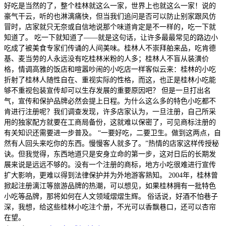
好吃是当然的了，整个桂林就这么一家，世界上也就这么一家！说的
豪气干云，听的也淋漓痛快，但当我们追问是否可以防止别家跟风仿
冒时，店家就只无奈或自信地说那个味道肯定是不一样的，吃一下就
知道了。 吃一下就知道了——就是这句话，让许多最最常见的路边小
吃成了被美食专家们传诵的人间美味。桂林人不崇拜舶来品，吃肯德
基、麦当劳的人永远没有吃桂林米粉的人多；桂林人不盲从装潢价
格，情调高雅的饭店和喧嚣吵闹的小吃店一样客似云来：桂林的小吃
折射了桂林人随性自在、重视实际的性格，而这，也正是桂林小吃能
够不重视包装宣传却可以生存发展的重要原因吧？ 但是一旦打出名
气，宣传和保护品牌必然会提上日程。为什么这么多的特色小吃都不
肯进行注册呢？我们调查发现，许多店家认为，一旦注册，自己所采
用的独家配方就要在工商局备份，这就难以保密了，可见商标注册的
有关知识还需要进一步普及。 “一要好吃，二要卫生。做到这两点，自
然有人回头来吃你的东西。慢慢客人就多了。”热情的店家这样传授秘
诀。但我觉得，东西地道只是安身立命的第一步，这对日后的长期发
展来说是远远不够的。没有一个注册的商标，地方小吃很难进行宣传
扩大影响，更难以得到法律保护并为外地游客熟知。 2004年，桂林曾
掀起注册漓江等旅游品牌的热潮，可以想见，如果桂林拥有一批特色
小吃等品牌，那将如何在人文领域熠熠生辉。 俗话说，好酒不怕巷子
深，我想，给这些桂林小吃注个册，不光可以香飘巷口，还可以杏帘
在望。