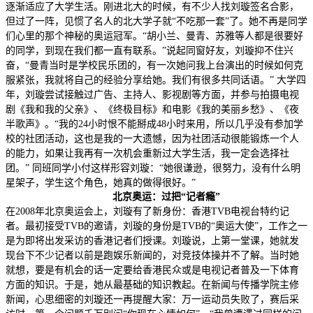
逐渐适应了大学生活。刚进北大的时候，有不少人找刘璇签名合影，
但过了一阵，见惯了名人的北大学子就“不吃那一套”了。她不再是同学
们心里的那个神秘的奥运冠军。“胡小兰、曼青、苏雅等人都是很要好
的同学，到现在我们都一直有联系。”说起同窗好友，刘璇抑不住兴
奋，“曼青当时是学校民乐团的，有一次她问我上台演出的时候如何克
服紧张，我就将自己的经验分享给她。我们有很多共同话语。” 大学四
年，刘璇尝试接触过广告、主持人、影视剧等方面，并参与拍摄电视
剧《我和我的父亲》、《终极目标》和电影《我的美丽乡愁》、《夜
半歌声》。“我的24小时恨不能掰成48小时来用，所以几乎没有参加学
校的社团活动，这也是我的一大遗憾，因为社团活动很能锻炼一个人
的能力，如果让我再有一次机会重新过大学生活，我一定会选择社
团。” 同班同学小付这样形容刘璇：“她很谦逊，很努力，没有什么明
星架子，学生这个角色，她真的做得很好。”
北京奥运：过把“记者瘾”
在2008年北京奥运会上，刘璇有了新身份：香港TVB电视台特约记
者。最初接受TVB的邀请，刘璇的身份是TVB的“奥运大使”，工作之一
是为即将出发采访的香港记者们授课。刘璇说，上第一堂课，她就发
现台下不少记者以前是跑娱乐新闻的，对竞技体操并不了解。当时她
就想，要是有机会的话一定要给香港民众或是电视记者普及一下体育
方面的知识。于是，她从最基础的知识教起。在新闻与传播学院主修
新闻，心思细密的刘璇还一再提醒大家：万一运动员失败了，赛后采