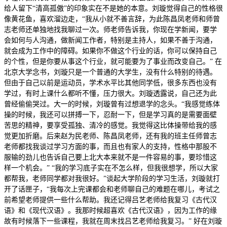
给人留下“清高孤傲”的印象实在不是她的本意。刘璇觉得自己的性格很
像黄花鱼，喜欢溜边走，“我从小就不善言辞，为此陈昌凤老师和师曾
志老师还单独地找我聊过一次。师老师告诉我，你现在学新闻，要学
会如何与人沟通，做新闻工作者，特别是主持人，如果不善于沟通，
就会成为工作中的障碍。如果你不做这个行业的话，你可以保持自己
的个性，但是你要从事这个行业，就可能要为了事业而改变自己。” 在
北京大学念书，刘璇只是一个普通的大学生，没有什么特别的待遇。
但由于自己以前是运动员，学术水平比其他同学低，很多东西也没有
学过，有时上课什么都听不懂，压力很大。刘璇透露说，自己还为此
曾经偷偷哭过。大一的时候，刘璇曾有过想退学的念头。“我感觉练体
操的时候，我还可以拼搏一下，忍耐一下，但是学习真的是需要面壁
苦思的精神，要享受孤独、清冷的感觉。我觉得这比体操带给我的感
觉更加折磨。后来赵为民老师、陈昌凤老师，还有我的班主任师曾志
老师都找我谈过学习方面的事，而且也有家人的支持，性格中那股不
服输的劲儿也告诉自己要上北大本来就不是一件容易的事，要珍惜这
样一个机会。” “我的学习底子实在不怎么样，但我很想学，所以大家
都帮我，老师同学都对我很好。”谈起大学阶段的学习生活，刘璇就打
开了话匣子，“我每次上完课都会和老师聊自己的难题在哪儿，考试之
前希望老师提供一些什么帮助。我还记得吕艺老师给我复习《古代汉
语》和《现代汉语》。我那时候超喜欢《古代汉语》，因为工作的缘
故有时候落下一些课程，我就在周末找吕艺老师给我复习。” 好在刘璇