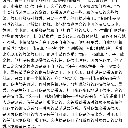
访时，第一个问题千万别问“你现在心情如何”。“我曾遭遇过同样的问
题，本来就已经很沮丧了，这样的发问，让人不知该如何回答。” “可
能以前当过运动员的缘故，我采访更容易一些，和体操队的这些师
弟、师妹们都特别熟悉，只要一挥手，他们就过来了。”专职体操项目
报道的刘璇，显然驾轻就熟。出征北京奥运会的中国体操队队员中，
黄旭、李小鹏、杨威都是曾和自己并肩作战的队友，“小字辈”们则熟络
地称她为“璇姐”，比赛结束后，每次经过TVB媒体区域，都忍不住和她
打招呼。小将邹凯在连夺了男子自由体操、单杠冠军后，自豪地冲着
她喊道：“璇姐，我又拿了一块金牌！” 刘璇说，相比其他记者，看着
比赛现场的师弟师妹们，她更能感同身受：“那天，杨威拿了男子全能
金牌，但并没有表现得很欣喜若狂，我很能理解，因为在心里，他早
就认定这块金牌应该是属于自己的。”还有小师妹程菲，在单项竞技
中，最有希望夺金的跳马却失误了，下了赛场，原本说好要采访她的
刘璇，只给了她一个长长的拥抱：“说实话，那一刻我真的没想采访
她。我也曾失败过，同时面临着退役，那种谢幕前的心情很复杂。最
后，还是程菲主动问我是否要采访，并且掏心掏肺地说了很多，真的
是真情流露。”这一刻，刘璇感受到的是一种被信任感：“我觉得做主持
人或是记者，信任感是非常重要的，这关系到采访对象愿不愿意将他
们心里的想法或者那一瞬间的感觉说给你听。当时我每次采访很顺，
是因为我跟他们的沟通没有任何问题，加上我是体操出身，对于场上
的任何环境我都非常了解。这也就是我们学习新闻的时候强调的要熟
悉环境和做好功课。”