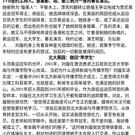
TVB签约主持人。是集影、视、歌三栖为一身的著名演员。
她被称为“璇美人”：平衡木上，漂亮的翻转让她毫无争议地成为悉尼奥
运会冠军得主；退役后，她选择继续深造，在美丽的燕园完成从运动
员到大学生的华丽转身；北京奥运会上，她摇身一变，成了采访运动
员的记者；而出色的外形也赋予了她频频现身银幕、广告的资本；最
近，她又马不停蹄地奔波在香港和北京之间，忙着录制她的新唱片。
奥运冠军、北大学生、著名演员、特约记者、演艺明星、乐坛新
人……刘璇的身上有着各种星光熠熠的标签。她说，就像李宁所说，
年轻时应该有更多的尝试，目前的一切都是难得的阅历。
北大燕园：做回“乖学生”
头顶奥运冠军的光环，2001年，刘璇在激流勇退之后就到北京大学新
闻与传播学院专心攻读。 当初为什么选择新闻与传播学院？刘璇实话
实说：一是看中2001年北大新闻与传播学院才成立，二是觉得文科要
比理工科容易学。也就是说，新闻专业简单易学，也满足她的好奇
心。从2001年初入燕园到2005年顺利毕业，作为退役运动员转型的典
型样本，刘璇在北大的学习生活几乎都有媒体的追踪聚焦，对此，刘
璇倒也很坦然：“我觉得正面报道可以产生正的能量，媒体的关注可能
促使我更好地学习。” “退役后我就到北大新闻与传播学院学习，从体
育转变到文科，一切从头开始，说实话我感觉很吃力，甚至有些迷
茫。在老师和同学眼中，我还是那个世界冠军，而不是刘璇，我好像
被孤立了，根本融不进他们的圈子。”这时候刘璇就会觉得很委屈，从
小在体操队长大，相对封闭的环境使她不太会很人打交道，所以如果