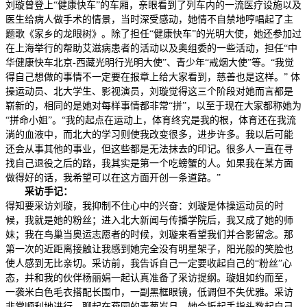
刘璇曾登上“健康快车”的车厢，亲眼看到了列车内的一流医疗设施以及
医生给病人做手术的情景，当时深受感动，她情不自禁地哼唱起了主
题歌《家乡的龙眼树》。除了担任“健康快车”的光明大使，她还参加过
在上海举行的帮助艾滋病患者的活动以及奥组委的一些活动，担任“中
华健康快车北京-西藏光明行光明大使”、青少年“戒烟大使”等。“我觉
得自己想做的事情不一定要在报章上给大家看到，慈善也是这样。” 体
操运动员、北大学生、影视演员，刘璇觉得这三个阶段对她而言都是
崭新的，相同的是她对每样事情都非常“拼”，以至于现在大家都称她为
“拼命小姐”。“我的起点在运动上，体育终究是我的根，体育还在我流
淌的血液中，而北大的学习则使我改变很多，进步许多。我以后可能
还会从事其他的事业，但这些都是无法抹去的印记。很多人一直在寻
找自己退役之后的路，我其实是第一个吃螃蟹的人。如果我在某方面
做得好的话，我希望可以在这方面开创一条道路。”
采访手记：
得知要采访刘璇，我抑制不住心中的兴奋：刘璇是体操运动员的时
候，我就是她的粉丝；进入北大新闻与传播学院后，我又成了她的师
妹；我在鸟巢当奥运志愿者的时候，刘璇来看望我们并合影留念。那
第一次的近距离接触让我感到她完全没有明星架子，阳光般的笑脸也
使人感到无比亲切。采访前，我告诉自己一定要收起自己的“粉丝”心
态，并和我的伙伴杨丽娟一起认真准备了采访提纲。璇姐如约而至，
一袭米白色毛衣搭配长围巾，一副黑框眼镜，低调但不失优雅。采访
非常顺利地进行，聊起在燕园的青葱岁月，她会扳起手指头数起自己