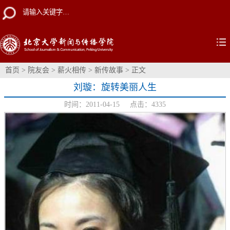
首页
>
院友会
>
薪火相传
>
新传故事
> 正文
刘璇：旋转美丽人生
时间：2011-04-15 点击：
4335