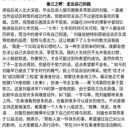
香江之畔：走出自己的路
退役后进入北大深造、毕业后进入娱乐圈做多项尝试的刘璇，一直被
当作运动员转型的成功代表，但她却坦言自己不过是找些喜欢的事
做。当然，闯荡娱乐圈其实并不容易，刘璇在2008年的博客中曾回忆
她退役后的七年历程——“七年！七年的时间可长可短，每个人都会经
历转变，而当中的艰辛只有自己知道。” 刘璇说她特别感谢运动员生涯
带给她的品质：韧性与意志力，这让她赢下了人生中的数次自我挑
战。“我是一个比较没有幻想的人。当一种生活到来的时候，我都会想
办法让自己去适应生活、享受生活。我的人生经历不允许我去幻想，
从小我就知道，你要努力，才会可能达到你希望的成功。虽然你努力
了不一定会达得到，但是你不努力的话，这点希望都不会有。” 如今的
刘璇早已褪去了学生时代的稚气，脸上尽显自信的神采。她凭“优才计
划”成功取得“三粒星”香港身份证，频繁往来各地工作。最近她正忙着
拍摄TVB电视剧《女拳》，扮演一号女主角——黄飞鸿第四任妻子莫
桂兰。这是刘璇进军TVB的第一部电视剧，由于莫桂兰功夫高强，因
此剧中会出现许多高难度动作，如飞腿、一字马等，而刘璇都将亲身
上阵。“在香港看到很多机会，也看到很多可以成长的地方。不论是做
主持还是做演员，都需要一个人有十八般武艺。”练舞、练武、练粤
语……刘璇在她的微博中记录下自己的忙碌与刻苦。 刘璇也非常热衷
于公益活动，她表示，“帮助人是一件快乐的事，希望通过自己对公众
的影响，让大家都投入到行动中。”早在2001年在香港参加活动期间，