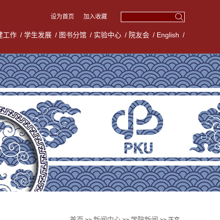
设为首页
加入收藏
建工作
/
学生发展
/
图书分馆
/
实验中心
/
院友会
/
English
/
首页
新闻中心
学院新闻