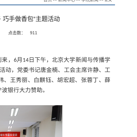
>>
>>
>> 正文
 巧手做香包”主题活动
点击数：
911
到来，
月
日下午，北京大学新闻与传播学
6
14
题活动，党委书记唐金楠、工会主席许静、工
玮、王秀丽、白麒钰、胡宏超、张蓉丁、薛
宁波银行大力赞助。