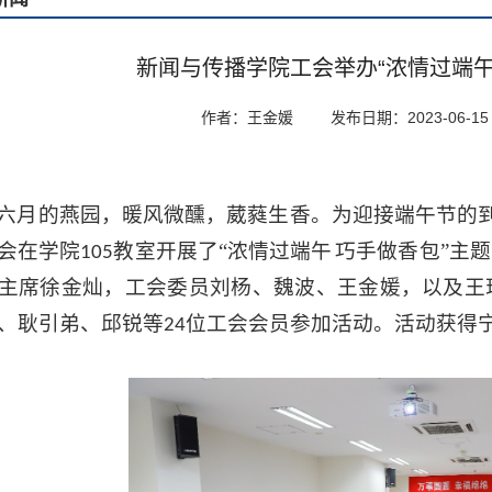
新闻与传播学院工会举办“浓情过端午
作者：王金媛
发布日期：2023-06-15
六月的燕园，暖风微醺，葳蕤生香。为迎接端午节的
会在学院
教室开展了“浓情过端午
巧手做香包”主
105
主席徐金灿，工会委员刘杨、魏波、王金媛，以及王
、耿引弟、邱锐等
位工会会员参加活动。活动获得
24