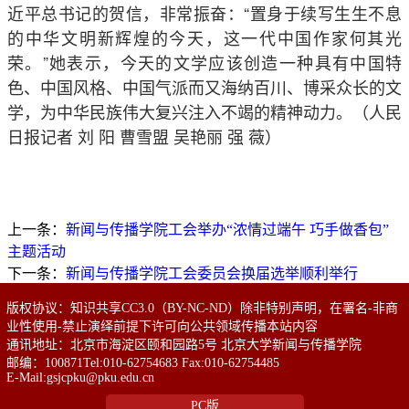
近平总书记的贺信，非常振奋：“置身于续写生生不息
的中华文明新辉煌的今天，这一代中国作家何其光
荣。”她表示，今天的文学应该创造一种具有中国特
色、中国风格、中国气派而又海纳百川、博采众长的文
学，为中华民族伟大复兴注入不竭的精神动力。（人民
日报记者 刘 阳 曹雪盟 吴艳丽 强 薇）
上一条：
新闻与传播学院工会举办“浓情过端午 巧手做香包”
主题活动
下一条：
新闻与传播学院工会委员会换届选举顺利举行
版权协议：知识共享CC3.0（BY-NC-ND）除非特别声明，在署名-非商
业性使用-禁止演绎前提下许可向公共领域传播本站内容
通讯地址：北京市海淀区颐和园路5号 北京大学新闻与传播学院
邮编：100871Tel:010-62754683 Fax:010-62754485
E-Mail:gsjcpku@pku.edu.cn
PC版