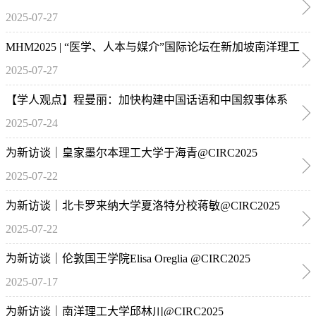
2025-07-27
MHM2025 | “医学、人本与媒介”国际论坛在新加坡南洋理工
2025-07-27
大学成功举办，另有多名研究生在IAMCR2025年会做论文
发表
【学人观点】程曼丽：加快构建中国话语和中国叙事体系
2025-07-24
为新访谈｜皇家墨尔本理工大学于海青@CIRC2025
2025-07-22
为新访谈｜北卡罗来纳大学夏洛特分校蒋敏@CIRC2025
2025-07-22
为新访谈｜伦敦国王学院Elisa Oreglia @CIRC2025
2025-07-17
为新访谈｜南洋理工大学邱林川@CIRC2025