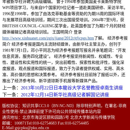
年被新华社评聘为高级编辑。 曾于1994年参加美国麦卡莱斯特学院
WPI项目学习，与来自9个国家的9位记者一道赴美国研修、采访半年。
1996至1998年，参加了由洛克菲勒基金等资助的为期16周的国际环境
与发展项目高级培训班，期间三次出国接受培训。2004年7至9月，获
BRITISH COUNCIL-CAIJING奖学金，赴英国参加了为期2个月的财经
媒体编辑记者高级培训班。 王国明简介 登录
http://www.xinhuanet.com/zgjx/jiang/2012cjtfjcpgs.htm
了解。 经济参考报
简介 经济参考报是国内主流财经媒体，由新华社主管主办，创刊于
1981年7月1日，邓小平同志为经济参考报题写报名并亲笔题词：“开发
信息资源，服务四化建设”。 经济参考报坚持新闻性、权威性、专业
性、建设性和实用性的统一，突出前瞻性、探索性和批评性，强化深
度报道、观点报道和国际报道，致力于为读者提供权威、实用、高水
准、高价值的思想和决策参考。 经济参考报社目前除了报纸以外，还
推出了经济参考网、新华道琼斯手机报等新媒体产品。
上一条：
2013年10月22日日本龍谷大学名誉教授卓南生讲座
下一条：
2012年12月14日新华社高级记者解国记讲座
版权协议：知识共享CC3.0（BY-NC-ND）除非特别声明，在署名-非商
业性使用-禁止演绎前提下许可向公共领域传播本站内容
通讯地址：北京市海淀区颐和园路5号 北京大学新闻与传播学院
邮编：100871Tel:010-62754683 Fax:010-62754485
E-Mail:gsjcpku@pku.edu.cn