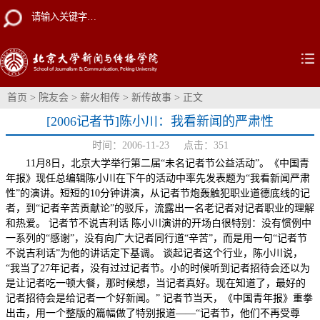
首页
>
院友会
>
薪火相传
>
新传故事
> 正文
[2006记者节]陈小川：我看新闻的严肃性
时间：2006-11-23 点击：
351
11月8日，北京大学举行第二届“未名记者节公益活动”。《中国青
年报》现任总编辑陈小川在下午的活动中率先发表题为“我看新闻严肃
性”的演讲。短短的10分钟讲演，从记者节炮轰触犯职业道德底线的记
者，到“记者辛苦贡献论”的驳斥，流露出一名老记者对记者职业的理解
和热爱。 记者节不说吉利话 陈小川演讲的开场白很特别：没有惯例中
一系列的“感谢”，没有向广大记者同行道“辛苦”，而是用一句“记者节
不说吉利话”为他的讲话定下基调。 谈起记者这个行业，陈小川说，
“我当了27年记者，没有过过记者节。小的时候听到记者招待会还以为
是让记者吃一顿大餐，那时候想，当记者真好。现在知道了，最好的
记者招待会是给记者一个好新闻。” 记者节当天，《中国青年报》重拳
出击，用一个整版的篇幅做了特别报道——“记者节，他们不再受尊