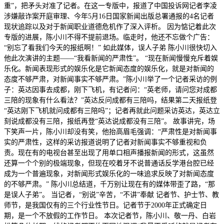
重”，把矛头对准了记者。在这一专版中，报道了中国投诉网记者李凌
涉嫌敲诈案开庭审理、今年5月16日国家新闻出版总署通报的4名记者
现状追踪以及对于新闻职业道德危机作了深入评析。 因为惦记着此次
专版的进展，陈小川不得不提前退场。临走时，他还不忘做个广告：
“别忘了看我们今天的报纸啊！” 如此媒体，误人子弟 陈小川很快切入
他此次演讲的主题——“我看新闻的严肃性”。 “现在新闻慢慢充斥着娱
乐化。新闻表现形式的娱乐化是它新闻态度的娱乐化，就是对新闻的
态度不够严肃，对新闻事实不够严肃。”陈小川举了一个记者采访的例
子：英达因事去成都，刚下飞机，有记者问：“英老师，请问您对成都
三陪的现象有什么看法？”英达反问成都有三陪吗，结果第二天报纸登
“英达刚下飞机就问成都有三陪吗”；记者再就此问题采访英达，英达立
刻说成都没有三陪，报纸再登“英达说成都没有三陪”。 故事讲完，场
下笑声一片，陈小川却没有笑，他抬高眉毛强调：“严肃性是对新闻事
实的严肃性，这样的采访报道说明了记者对新闻事实不够重视和负
责。现在有的电视台甚至出现了用单口相声播报新闻的形式，这虽然
还算一个个别的极端现象，但现在咬着牙不说普通话反学港台腔已经
成为一个普遍现象，对新闻形式娱乐化的一味追求反映了对新闻态度
的不够严肃。” 陈小川总结道，千万别让现在有的媒体带歪了路，“那
是误人子弟”。 当记者，“别说”辛苦，“不讲”奉献 记者节、护士节、教
师节，是我国仅有的三个行业性节日。记者节于2000年正式确定日
期，是一个不放假的工作节日。 本次记者节，陈小川、敬一丹、白岩