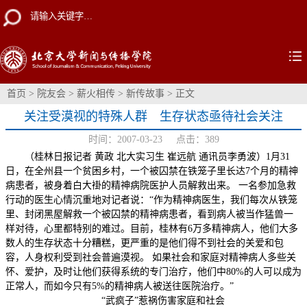
首页
>
院友会
>
薪火相传
>
新传故事
> 正文
关注受漠视的特殊人群 生存状态亟待社会关注
时间：2007-03-23 点击：
389
（桂林日报记者 黄政 北大实习生 崔远航 通讯员李勇波）1月31
日，在全州县一个贫困乡村，一个被囚禁在铁笼子里长达7个月的精神
病患者，被身着白大褂的精神病院医护人员解救出来。 一名参加急救
行动的医生心情沉重地对记者说：“作为精神病医生，我们每次从铁笼
里、封闭黑屋解救一个被囚禁的精神病患者，看到病人被当作猛兽一
样对待，心里都特别的难过。目前，桂林有6万多精神病人，他们大多
数人的生存状态十分糟糕，更严重的是他们得不到社会的关爱和包
容，人身权利受到社会普遍漠视。 如果社会和家庭对精神病人多些关
怀、爱护，及时让他们获得系统的专门治疗，他们中80%的人可以成为
正常人，而如今只有5%的精神病人被送往医院治疗。”
“武疯子”惹祸伤害家庭和社会