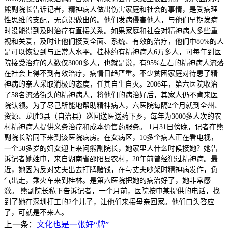
熊副院长告诉记者，精神病人做出伤害家庭和社会的事情，是受病理
性思维的支配，无意识做出的。他们发病侵害他人，与他们早期发病
时没能得到及时治疗有直接关系。如果家庭和社会对精神病人多些重
视和关爱，及时让他们接受全面、系统、有效的治疗，他们中80%的人
是可以恢复到与正常人水平。桂林约有精神病人6万多人，可每年到医
院接受治疗的人数仅3000多人，也就是说，有95%左右的精神病人流落
在社会上得不到有效治疗，病情日趋严重。不少贫困家庭对待患了精
神病的亲人采取消极的态度，任其自生自灭。2006年，第六医院收治
了58名流落街头的精神病人，将他们的病治好后，其家人仍不肯来医
院认领。为了尽己所能地帮助精神病人，六医院每隔2个月就到全州、
资源、龙胜3县（自治县）巡回送医送药下乡，每年为3000多人次的农
村精神病人提供义务治疗和成本价售药服务。 1月31日傍晚，记者在熊
副院长陪同下来到该医院病房。在女病区，10多个病人正在看电视，
一个50多岁的妇女迎上来问熊副院长，她家里人什么时候接她？她告
诉记者她姓申，来自湖南省邵阳县农村，20年前曾经犯过精神病。最
近，她因为反对丈夫出去打牌赌钱，在与丈夫吵架时精神病发作，负
气出走，乘火车来到桂林。是第六医院把她的病治好了，她非常感
激。 熊副院长私下告诉记者，一个月前，医院按申某提供的电话，找
到了她在深圳打工的2个儿子，让他们来接母亲回家。他们口头答应
了，可就是不来人。
上一条：
文化也是一张好“牌”