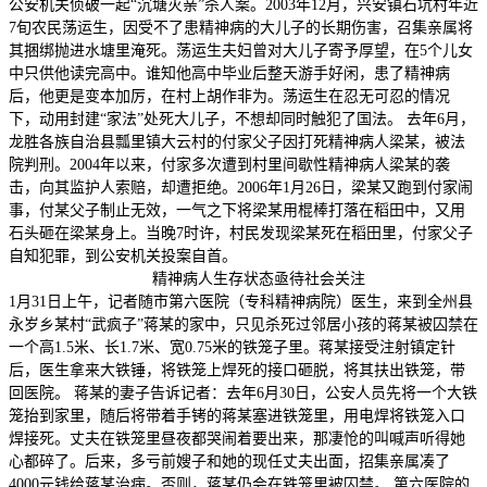
公安机关侦破一起“沉塘灭亲”杀人案。2003年12月，兴安镇石坑村年近
7旬农民荡运生，因受不了患精神病的大儿子的长期伤害，召集亲属将
其捆绑抛进水塘里淹死。荡运生夫妇曾对大儿子寄予厚望，在5个儿女
中只供他读完高中。谁知他高中毕业后整天游手好闲，患了精神病
后，他更是变本加厉，在村上胡作非为。荡运生在忍无可忍的情况
下，动用封建“家法”处死大儿子，不想却同时触犯了国法。 去年6月，
龙胜各族自治县瓢里镇大云村的付家父子因打死精神病人梁某，被法
院判刑。2004年以来，付家多次遭到村里间歇性精神病人梁某的袭
击，向其监护人索赔，却遭拒绝。2006年1月26日，梁某又跑到付家闹
事，付某父子制止无效，一气之下将梁某用棍棒打落在稻田中，又用
石头砸在梁某身上。当晚7时许，村民发现梁某死在稻田里，付家父子
自知犯罪，到公安机关投案自首。
精神病人生存状态亟待社会关注
1月31日上午，记者随市第六医院（专科精神病院）医生，来到全州县
永岁乡某村“武疯子”蒋某的家中，只见杀死过邻居小孩的蒋某被囚禁在
一个高1.5米、长1.7米、宽0.75米的铁笼子里。蒋某接受注射镇定针
后，医生拿来大铁锤，将铁笼上焊死的接口砸脱，将其扶出铁笼，带
回医院。 蒋某的妻子告诉记者：去年6月30日，公安人员先将一个大铁
笼抬到家里，随后将带着手铐的蒋某塞进铁笼里，用电焊将铁笼入口
焊接死。丈夫在铁笼里昼夜都哭闹着要出来，那凄怆的叫喊声听得她
心都碎了。后来，多亏前嫂子和她的现任丈夫出面，招集亲属凑了
4000元钱给蒋某治病。否则，蒋某仍会在铁笼里被囚禁。 第六医院的