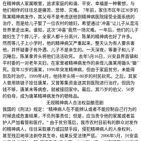
在精神病人家属眼里，追求家庭的和谐、平安、幸福是一种奢想，与
他们相伴的往往总是痛苦、悲惨、灾难。 7年前，家住市区年过30岁的
陈某精神病发作，其父母不是考虑送他到精神病医院接受全面系统的
治疗，而是给儿子娶了一位农村的媳妇，希望通过“冲喜”让儿子从混沌
世界里走出来。谁知，这次“冲喜”竟然一场灾难。一年后，他们的儿子
媳妇生了个胖儿子，全家人都十分高兴，陈某的精神病也好了许多。
然而等儿子上小学时，他的精神病又严重起来，整天认为有人要杀害
他，并怀疑妻子有外遇、儿子不是亲生的。一天深夜，等妻子和儿子
沉睡后，陈某拿斧头将他们活活砍死。 去年5月16日，兴安县界首镇和
平村委的一对老年夫妇，在家里被精神病发作的亲侄儿唐某用锄头“锄”
死。现年32岁的唐某，1996年突发精神病，但由于家庭贫穷，未能得
到及时治疗。1999年4月，他持斧头将一80岁的村民砍死。之后，其家
人曾用铁链子拴住唐某，又曾筹集资金送其到医院进行治疗。但因为
钱不够，唐某未等病愈，就被接回家中。最后，其75岁的伯父、50岁
的伯母，成为唐某精神病发作的牺牲品。
无视精神病人合法权益酿悲剧
我国的《刑法》规定：“精神病人在不能辨认或者不能控制自己行为的
时候造成危害结果，不负刑事责任；但是，应当责令他的家属或者监
护人严加看管和医疗。” 由于贫穷落后，我市农村目前有的群众对发作
的精神病人，往往采取暴力或囚禁手段，侵犯精神病人的人身权利，
甚至残忍地非法剥夺其生命，结果反受法律严惩。 2006年5月，兴安县