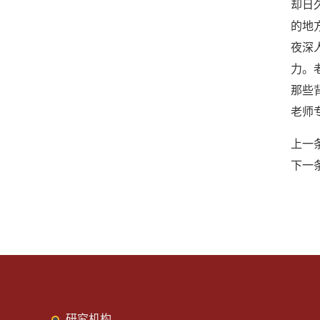
却日
的地
夜深
力。
那些
老师
上一
下一
研究机构