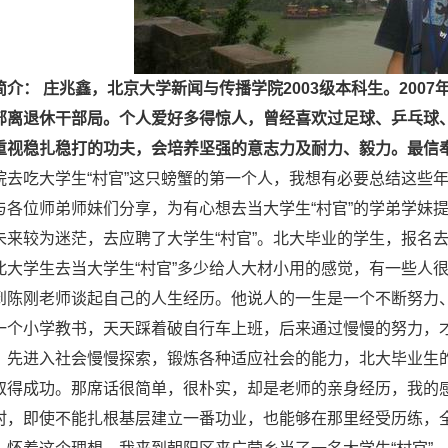
简介： 庄兆鑫，北京大学新闻与传播学院2003级本科生。2007
部离退休干部局。个人爱好多得惊人，曾经喜欢过足球、乒乓球
重视稳扎稳打的功夫，会培养坚强的意志力及耐力、毅力。最信奉
院去吃大学生“村官”这只螃蟹的第一个人，我想有必要总结这些
与各位师弟师妹们分享，为有心想去当大学生“村官”的学弟学妹提
未来较为迷茫，去应聘了大学生“村官”。北大毕业的学生，报名去
北大学生去当大学生“村官”多少给人大材小用的感觉，有一些人
到陈刚老师谈起自己的人生经历。他说人的一生是一个不断努力
一个小学教书，天天踩着破自行车上班，后来通过慢慢的努力，
，先进入社会慢慢探索，锻炼各种适应社会的能力，北大毕业生
取得成功。那席话很简单，很朴实，却是老师的亲身经历，我的
村，即使不能扎根基层建立一番功业，也能够在那里经受历练，