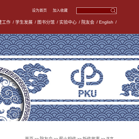
设为首页
加入收藏
建工作
/
学生发展
/
图书分馆
/
实验中心
/
院友会
/
English
/
首页
院友会
薪火相传
新传故事