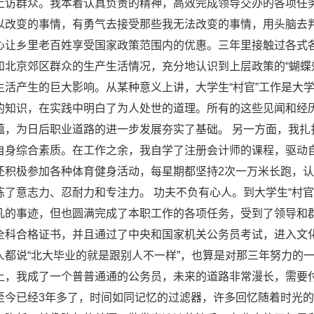
上访群众。我本着认真负责的精神，高效完成领导交办的各项任
以改变的事情，有勇气去接受那些我无法改变的事情，用头脑去
心让乡里老百姓享受国家政策范围内的优惠。三年里接触过各式
和北京郊区群众的生产生活情况，充分地认识到上层政策的“蝴蝶
生活产生的巨大影响。从某种意义上讲，大学生“村官”工作是大
的知识，在实践中明白了为人处世的道理。所有的这些见闻和经
蕴，为日后职业道路的进一步发展夯实了基础。 另一方面，我扎
自身综合素质。在工作之余，我自学了注册会计师的课程，驱动
还积极参加各种体育健身活动，每星期都坚持2次一万米长跑，
炼了意志力、忍耐力和专注力。 功夫不负有心人。到大学生“村官
凡的事迹，但也圆满完成了本职工作的各项任务，受到了领导和
全科合格证书，并且通过了中央和国家机关公务员考试，进入文
人都说“北大毕业的就是跟别人不一样”，也算是对那三年努力的
上，我成了一个普普通通的公务员，未来的道路非常漫长，需要付
至今已经3年多了，时间如同记忆的过滤器，许多回忆随着时光