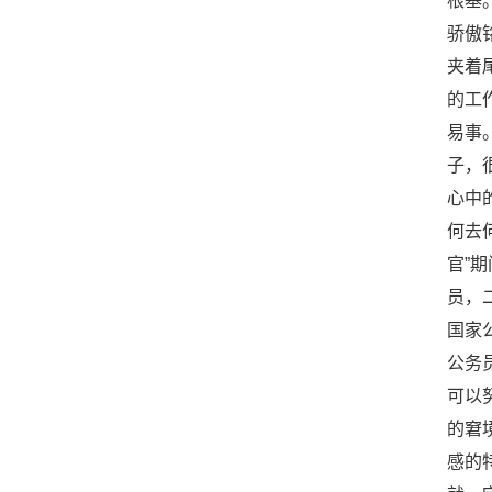
根基
骄傲
夹着
的工
易事
子，
心中
何去
官”
员，
国家
公务
可以
的窘
感的