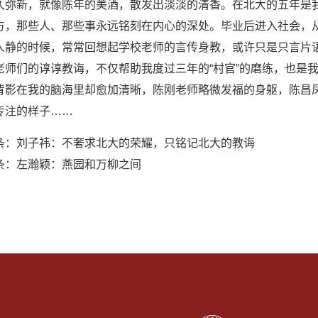
久弥新，就像陈年的美酒，散发出淡淡的清香。在北大的五年是
方，那些人、那些事永远铭刻在内心的深处。毕业后进入社会，
人静的时候，常常回想起学校老师的言传身教，或许只是只言片
老师们的谆谆教诲，不仅帮助我度过三年的“村官”的磨练，也是
背影在我的脑海里却愈加清晰，陈刚老师略微发福的身躯，陈昌
专注的样子……
条：
刘子祎：不奢求北大的荣耀，只铭记北大的教诲
条：
左瀚颖：燕园和万柳之间