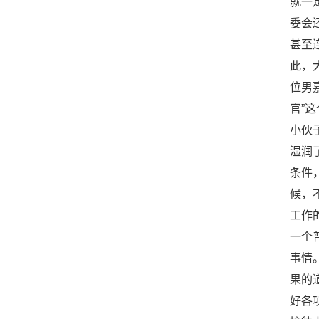
就一
委会
甚至
此，
位男
官”
小伙
湿润
条件
候，
工作
一个
事情
果的
好各