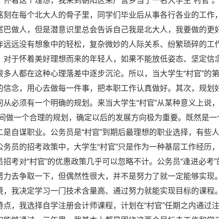
。怀着这个理想，我来到朝阳区来广营乡当了一名大学生“村官”
铭刻在每个北大人的骨子里，同学们毕业后从事各行各业的工作
尾巴做人，但是潜意识里总会告诉自己我是北大人，我要做的更好
作远远没有想象中的轻松，复杂微妙的人际关系、纷繁琐碎的工
。对于怀着美好理想而来的年轻人，如果不能放低姿态、坚定信
很多人都在这种心理落差中逐步沉沦。所以，当大学生“村官”的
的信念，用心去做每一件事，把本职工作认真做好。其次，规划好
何从必须有一个明确的规划。来当大学生“村官”从某种意义上说
期间做一个合理的规划，确定以后的发展方向极为重要。既然是一
二是自谋职业。公务员是“村官”到期后最理想的职业选择，有些人
公务员的招考政策中，大学生“村官”只是作为一种基层工作经历
员招考对“村官”的优惠政策几乎可以忽略不计。公务员“逢进必考
努力去争取一下，但偶然性很大，并不是努力了就一定能够实现
境，我决定学习一门技术含量高、通过努力就能实现目标的课程
特点，我选择自学注册会计师课程，计划在“村官”任期之内通过