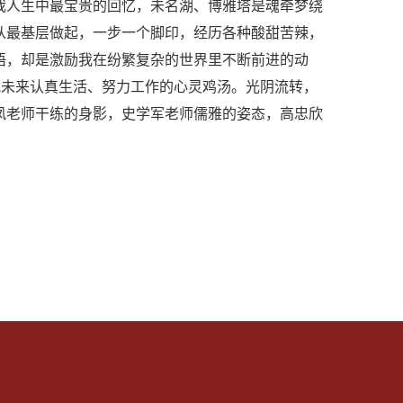
我人生中最宝贵的回忆，未名湖、博雅塔是魂牵梦绕
从最基层做起，一步一个脚印，经历各种酸甜苦辣，
语，却是激励我在纷繁复杂的世界里不断前进的动
我未来认真生活、努力工作的心灵鸡汤。光阴流转，
凤老师干练的身影，史学军老师儒雅的姿态，高忠欣