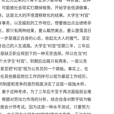
。 从北大出来的人骨子里多少都带着一种骄傲，这种
，可能被社会现实打磨掉棱角，开始学会低调做事，
。这是北大的环境潜移默化的结果。大学生“村官”
作事务，以及尴尬的工作地位，想要做出点业绩绝非
念，那只有两种结果，要么黯然离去，要么堕落混日
第一步是端正自身的心态，收起北大人的傲气，坚定
自己的人生道路。大学生“村官”任期三年，三年后
，是缺乏职业规划下的一种无奈选择。所以在当“村
个大学生“村官”，到期后出路只有两条，一是公务
甚至把“村官”视为公务员的一个跳板。事实上，在
，在其他基层岗位工作同样可以视为基层工作经历，
”的制度和竞争的激烈程度决定了这是一座独木桥，
。基于这种考虑，为了三年后不至于再次面临就业难
。根据对劳动力市场的分析，结合自身对数字较为敏
注册会计师考试。因为这是一种水平测试，只要努力