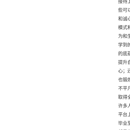
接待
些可
和诚
模式
为和
学到
的底
提升
心；
也锻
不平
取得
许多
平台
毕业