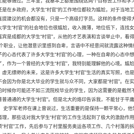
定能够通过。三年里，我基本上都是围绕这两个目标去工作和学习
还是在乡政府，大学生“村官”的工作地位都较为尴尬，对于当地
连提建议的机会都没有，只是一个高级打字员。这样的条件使得大
大学生“村官”的社会地位也很尴尬，收入微薄，地位低下，连找
嘉宾是成都的大学生“村官”，从他的才艺表演和言谈举止中，看
这个职业，让他潜意识里感到自卑，言语中不经意间就流露这种
子的心态代表了许多大学生“村官”的心理，一种在自卑的心态中
了，作为一个曾经的大学生“村官”，我特别能理解他的心境。尴
，虚无缥缈的未来，这是许多大学生“村官”生活的真实写照，也
不会因为你是北大毕业的学生就与众不同，大家都是“村官”。在
的时候你可能还不如三流院校毕业的学生，因为这需要的是截然
普普通通的大学生“村官”。但是北大的烙印告诉我，不能甘于平
。 史学军老师在课上曾说过，生活重要的是保持一颗平常心，他
道理，那些话对我大学生“村官”的工作生活起到了极大的激励作用
项“村官”工作，先后参与了村里服务奥运各项工作、几个村落的