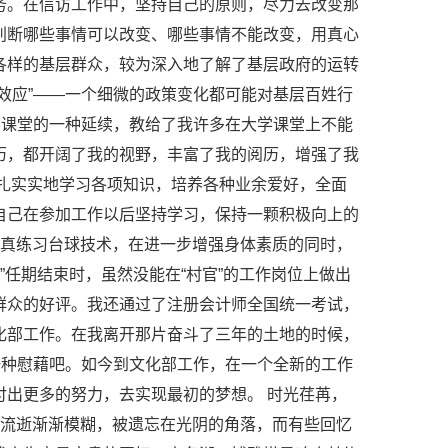
务。在信访工作中，坚持自己的原则，尽力去改变那
判断哪些事情可以改变、哪些事情不能改变，用真心
各样的基层群众，较为深入地了解了基层政府的运转
效应”——一个细微的政策变化都可能对基层百姓行
学课堂的一种延续，教给了我许多在大学课堂上不能
历，都开阔了我的视野，丰富了我的阅历，增强了我
扎实实地学习各项知识，培养各种业余爱好，全面
自己在参加工作以后坚持学习，保持一颗积极向上的
认真练习台球技术，在进一步增强身体素质的同时，
”任期结束时，虽然没能在“村官”的工作岗位上做出
群众的好评。我还通过了注册会计师全国统一考试，
化部工作。在我离开那片奋斗了三年的土地的时候，
一种慰藉吧。如今到文化部工作，在一个全新的工作
出更多的努力，去实现最初的梦想。 时光荏苒，
的流逝渐渐模糊，被遗忘在光阴的角落，而有些回忆