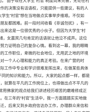
。 由于现在大学生“村官”制度尚未完善，无论在村
工作的决策没有话语权，只能提供一些建议，有的人
学生“村官”想在当地做点实事举步维艰。不仅如
女朋友都困难。前一段时间收看《非诚勿扰》，有一
得出来这是一位很优秀的小伙子。但因为大学生“村
情绪，女嘉宾几句肯定的话语就让他泣不成声。这位
想努力证明自己的复杂心情。看到这一幕，我的眼睛
尬的工作职位，卑微的社会地位，无用武之地的环境
是对一个人心理和能力的真正考验。在来广营的时
实际工作中专业和学识很难发挥出来，在做某些具体
不同的知识和能力。所以，大家的起点都一样，都是
庸，就算在平凡的工作岗位上，也得做出点不平凡的
常用佛家的观点给我们讲述经历艰苦的磨难修成正
。在三年的“村官”生活中，我一方面踏踏实实地做
拆迁，后来又到乡政府信访办工作，办理群众来信和