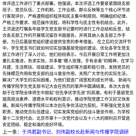
体评选工作进行了重点部署。他强调，本次评选工作要紧紧围绕支部
班子、党员队伍、工作机制、工作业绩、群众反映等五个核心环节进
行客观评价，严格遵照组织程序和民主集中制原则、明确组织纪律、
严格工作要求、规范操作流程，将科学性与民主性有机结合。此外，
王洪波还叮嘱各年级学生党支部书记要时时进行工作总结和反思，结
合各支部工作的开展情况留存书面报告，并将其纳入各支部工作手
册，为日后基层党组织建设提供宝贵的参考借鉴。 在之后的交流环节
中，学生党支书们就如何切实加强基层党组织建设、优化各学生党支
部工作进行了深入讨论。他们纷纷表示，今后开展日常工作将更加注
重扎实推进，务求实效，并本着“赠人玫瑰，手有余香”的精神，在学习
共建、生活帮扶、班级建设、学生组织等方面积极引领，发扬党员的
先锋模范作用和党支部的战斗堡垒作用，关照广大学生的实际生活，
解决广大学生的实际困难，为他们营造广阔宽松的成长环境。 新闻与
传播学院学生党支部书记大会在热烈的掌声中圆满结束。本次大会有
助于在学院全体师生中掀起“创先争优学先进”的高潮，有利于基层党员
提高政治素养、道德水平和权利意识，推动学院党建工作又好又快发
展。新闻与传播学院将以本次创先争优活动为契机，不断强化党支部
职责，推动党员队伍建设，切实发挥党组织的战斗堡垒作用，为学校
第十二次党代会、北京市第十一次党代会以及十八大的顺利召开营造
安定团结、稳定和谐的良好环境。
上一条：
于鸿君副书记、刘伟副校长赴新闻与传播学院调研