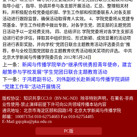
指导小组”，指导、协调并参与各支部开展活动，汇总、整理相关材
料，并积极配合校党委组织部、学生工作部和校团委联系人对各支部
活动进行跟踪监督，确保活动取得育人实效。 4、学院党委将从党建专
项基金、学生工作经费中拨出专款，对各学生党、团支部的主题党团
日活动予以一定经费支持。 四、总结评比 学院党委将对各学生支部活
动进行初步评估，择取其中组织到位、形式新颖、成效显著的活动项
目进行表彰奖励，并向学校“党团日联合主题教育活动评选委员会”推
荐，参与全校范围党团联合主题教育优秀活动相关奖项的评选。 中共
北京大学新闻与传播学院委员会 2012年5月24日
上一条：
新闻与传播学院举办“继承传统勇担青年使命，建言
献策参与学校发展”学生党团日联合主题教育活动
下一条：
于鸿君副书记、刘伟副校长赴新闻与传播学院调研
“党建工作年”活动开展情况
版权协议：知识共享CC3.0（BY-NC-ND）除非特别声明，在署名-非商
业性使用-禁止演绎前提下许可向公共领域传播本站内容
通讯地址：北京市海淀区颐和园路5号 北京大学新闻与传播学院
邮编：100871Tel:010-62754683 Fax:010-62754485
E-Mail:gsjcpku@pku.edu.cn
PC版