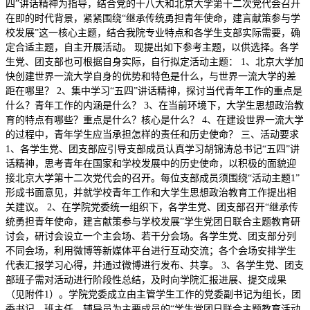
四”讲话精神为指导，结合党的十八大和北京大学第十二次党代会召开
在即的时代背景，紧紧围绕“继承传统勇担青年使命，建言献策参与学
校发展”这一核心主题，结合我院专业特点和各学生支部实际需要，确
定合适主题，自主开展活动。 现提出如下参考主题，以供选择。各学
生党、团支部也可根据自身实际，自行拟定活动主题： 1、北京大学加
快创建世界一流大学自身的优势和特色是什么，与世界一流大学的差
距在哪里？ 2、集中学习“五四”讲话精神，探讨当代青年工作的重点是
什么？青年工作的内涵是什么？ 3、在当前环境下，大学生思想政治教
育的特点有哪些？重点是什么？核心是什么？ 4、在建设世界一流大学
的过程中，青年学生应当承担怎样的责任和历史使命？ 三、活动要求
1、各学生党、团支部应引导支部成员认真学习胡锦涛总书记“五四”讲
话精神，思考青年在国家和学校发展中的历史使命，以积极的面貌迎
接北京大学第十二次党代会的召开。每位支部成员须围绕“活动主题1”
形成书面意见，并就学校青年工作和大学生思想政治教育工作提出相
关建议。 2、在学院党委统一组织下，各学生党、团支部召开“继承传
统勇担青年使命，建言献策参与学校发展”学生党团日联合主题教育研
讨会，研讨会设立一个主会场、若干分会场。各学生党、团支部分列
不同会场，利用微博等新媒体平台进行互动交流；各个会场安排学生
代表汇报学习心得，并通过微博进行发布、共享。 3、各学生党、团支
部班子需对活动进行阶段性总结，及时向学院汇报进展、提交成果
（见附件1）。学院党委成立由主管学生工作的党委副书记为组长，团
委书记、班主任、辅导员为主要成员的“学生党团日联合主题教育活动