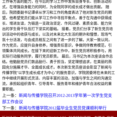
工作等方面的能力，在今后的学习工作中发挥自身专长、创新活动形
式，在增强自身能力的同时，为全院同学的成长成才做出贡献。 随
后，院团委副书记谭卓从学习和工作的角度表达了他对新生党员的期
望。他希望党员们能从学习工作中寻找平衡点，善于在沟通中获得成
长、增进友谊，为锻造一支政治坚定、作风过硬、素质全面、能力突
出的学生骨干队伍打下坚实的基础。 接着，党员们分享了新生党员培
训活动中的收获与成长，以及对未来北大生活的期许和憧憬，现场气
氛十分活泼，与会成员相互之间有了进一步的了解。大家一致认同，
作为党员，应提升自身修养，增强责任意识，争做同伴教育模范，引
领集体共同成长。在接下来的迎新工作中，新生党员将积极参与，用
实际行动服务同学，履行党员职责。 最后，冯书记为本次座谈会作总
结。他勉励党员们敦品励行、勇于担当，坚定理想追求，在美丽的燕
园充分施展才华、全面成长成才。本次新生党员座谈会彰显了新闻与
传播学院“以学生成长成才为中心”的服务意识，学院团委将在未来的工
作中继续开展形式灵活、内容丰富的活动，加强与学生之间的沟通交
流，承担起组织青年、引导青年、服务青年和维护青年合法权益的重
要职能。
上一条：
新闻与传播学院召开2012-2013学年第一次学生党支
部工作会议
下一条：
新闻与传播学院2012届毕业生党员党课顺利举行