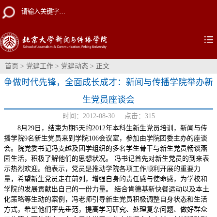
首页
>
党建工作
>
党建动态
> 正文
争做时代先锋，全面成长成才：新闻与传播学院举办新
生党员座谈会
时间：2012-08-30 点击：
315
8月29日，结束为期5天的2012年本科生新生党员培训，新闻与传
播学院9名新生党员来到学院106会议室，参加由学院团委主办的座谈
会。院党委书记冯支越及团学组织的多名学生骨干与新生党员畅谈燕
园生活，积极了解他们的思想状况。 冯书记首先对新生党员的到来表
示热烈欢迎。他表示，党员是推动学院各项工作顺利开展的重要力
量，希望新生党员走在前列，增强自身的责任感与使命感，为学校和
学院的发展贡献出自己的一份力量。 结合肯德基新快餐运动以及本土
化策略等生动的案例，冯老师引导新生党员积极调整自身状态和生活
方式，希望他们率先垂范，提高学习研究、处理复杂问题、做好群众