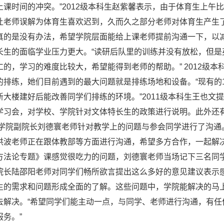
上课时间的冲突。”2012级本科生赵紫馨表示，由于体育生上午
让老师误解为体育生喜欢迟到，久而久之部分老师对体育生产生
真的是没有办法，希望学院层面能给上课老师提前沟通一下，以减
长生的面临学业压力更大。“读研后队里的训练并没有放松，但
仁的，学习的难度比较大，希望能得到老师的帮助。” 2012级本
的排练，她们目前遇到的最大问题就是排练场地和设备。“现有的
新大楼建好后能改善同学们排练的环境。”2011级本科生王也
学习会，对学校、学院针对文体特长生的政策进行说明。此外还
 学院副院长刘德寰老师针对教学上的问题与参会同学进行了沟通
洪波老师正在跟体教部等方面进行沟通，希望多方合作，一起解决
方法论专题》课感觉很吃力的问题，刘德寰老师当场记下三名同
院长陆邵阳老师对同学们畅所欲言提出这么多好的意见建议表示
生的需求和问题形成全面的了解。这些问题中，学院能解决的马
去解决。“希望同学们能主动一点，与同学、老师进行沟通，有
服务。”