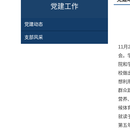
党建工作
党建动态
支部风采
11
会。
院和
校做
想利
群众
营养
候体
就读
第五