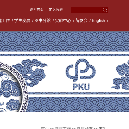
设为首页
加入收藏
建工作
/
学生发展
/
图书分馆
/
实验中心
/
院友会
/
English
/
首页
党建工作
党建动态