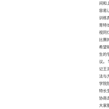
间和
容易
训练
育特
视同
比赛
希望
生的
议。
记王
法与
学院
特长
协商
大家