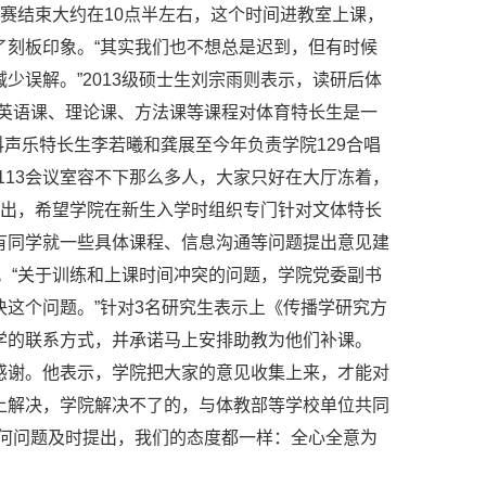
比赛结束大约在10点半左右，这个时间进教室上课，
了刻板印象。“其实我们也不想总是迟到，但有时候
少误解。”2013级硕士生刘宗雨则表示，读研后体
是英语课、理论课、方法课等课程对体育特长生是一
科声乐特长生李若曦和龚展至今年负责学院129合唱
113会议室容不下那么多人，大家只好在大厅冻着，
文提出，希望学院在新生入学时组织专门针对文体特长
有同学就一些具体课程、信息沟通等问题提出意见建
。“关于训练和上课时间冲突的问题，学院党委副书
这个问题。”针对3名研究生表示上《传播学研究方
学的联系方式，并承诺马上安排助教为他们补课。
感谢。他表示，学院把大家的意见收集上来，才能对
上解决，学院解决不了的，与体教部等学校单位共同
任何问题及时提出，我们的态度都一样：全心全意为