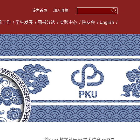
设为首页
加入收藏
建工作
/
学生发展
/
图书分馆
/
实验中心
/
院友会
/
English
/
首页
教学科研
学术信息