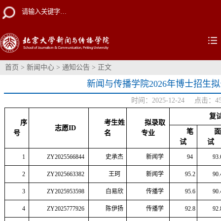
首页
>
新闻中心
>
通知公告
> 正文
新闻与传播学院2026年博士招生
时间：2025-12-24 点击：
4
复
序
考生姓
拟录取
志愿ID
笔
号
名
专业
试
试
1
ZY2025566844
史承杰
新闻学
94
93.
2
ZY2025663382
王珂
新闻学
95.2
90.
3
ZY2025953598
白易欣
传播学
95.6
90.
4
ZY2025777926
陈伊扬
传播学
92.8
92.