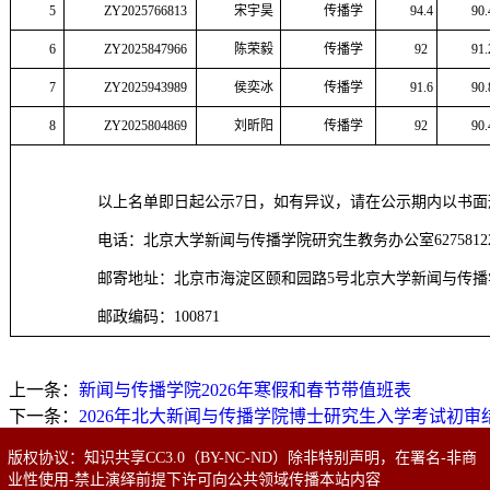
5
ZY2025766813
宋宇昊
传播学
94.4
90.
6
ZY2025847966
陈荣毅
传播学
92
91.
7
ZY2025943989
侯奕冰
传播学
91.6
90.
8
ZY2025804869
刘昕阳
传播学
92
90.
以上名单即日起公示7日，如有异议，请在公示期内以书
电话：北京大学新闻与传播学院研究生教务办公室6275812
邮寄地址：北京市海淀区颐和园路5号北京大学新闻与传播学
邮政编码：100871
上一条：
新闻与传播学院2026年寒假和春节带值班表
下一条：
2026年北大新闻与传播学院博士研究生入学考试初审
版权协议：知识共享CC3.0（BY-NC-ND）除非特别声明，在署名-非商
业性使用-禁止演绎前提下许可向公共领域传播本站内容