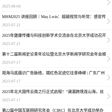
2025-08-04
MHM2025 讲座回顾｜May Lwin：超越视觉与听觉：感官传
2025-07-21
播导论
2025年健康传播与科技创新学术交流会在北京大学成功召开
2025-07-21
第十二届新闻史论青年论坛暨北京大学新闻学研究会年会顺
2025-07-17
利举行
观海马底蕴识广告脉络，踏红色足迹忆往昔峥嵘 | 广东广州
2025-07-17
实践团首日纪实
2025年北大国传云南之行正式启程！“澜湄跨境连山海，丝
2025-07-17
路兴边惠民生”国情实践调研拉开序幕
第22届中国互联网研究年会（CIRC）在北京大学成功举办