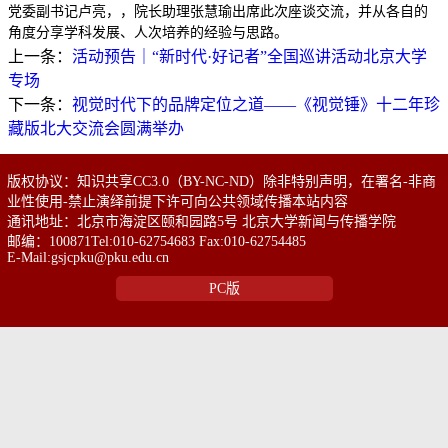
党委副书记卢亮，，院长助理张慧瑜出席此次座谈交流，并从各自的
角度分享学科发展、人次培养的经验与思路。
上一条：
活动预告｜“新时代·好记者”全国巡讲活动北京大学
专场
下一条：
视觉时代下的品牌定位之道——《视觉锤》十二年珍
藏版北大交流会圆满举办
版权协议：知识共享CC3.0（BY-NC-ND）除非特别声明，在署名-非商
业性使用-禁止演绎前提下许可向公共领域传播本站内容
通讯地址：北京市海淀区颐和园路5号 北京大学新闻与传播学院
邮编：100871Tel:010-62754683 Fax:010-62754485
E-Mail:gsjcpku@pku.edu.cn
PC版