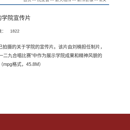
>>
>>
>>
>> 正文
的学院宣传片
数：
1822
己拍摄的关于学院的宣传片。该片由刘楠担任制片，
“一二九合唱比赛”中作为展示学院成果和精神风貌的
（mpg格式，45.8M）