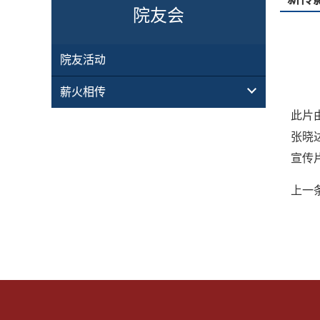
院友会
院友活动
薪火相传
此片
张晓
宣传
上一