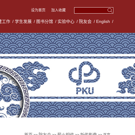
设为首页
加入收藏
建工作
/
学生发展
/
图书分馆
/
实验中心
/
院友会
/
English
/
首页
院友会
薪火相传
新传影像