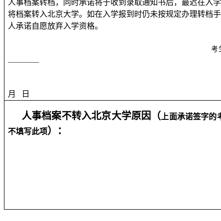
人事档案转档，同时承诺将于收到录取通知书后，最迟在入
将档案转入北京大学。如在入学报到时仍未按规定办理转档
人承诺自愿放弃入学资格。
考
_________
月
日
人事档案不转入北京大学原因（
上面承诺签字的
）：
不填写此项