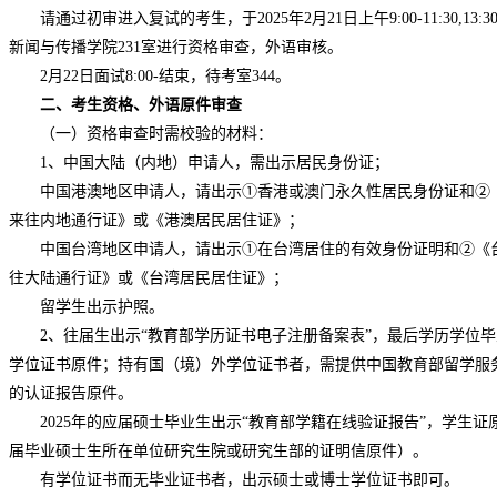
请通过初审进入复试的考生，于
2025
年
2
月
21
日上午
9:00-11:30,13:3
新闻与传播学院
231
室进行资格审查，外语审核。
2
月
22
日面试
8:00-
结束，待考室
344
。
二、考生资格、外语原件审查
（一）资格审查时需校验的材料：
1
、中国大陆（内地）申请人，需出示居民身份证；
中国港澳地区申请人，请出示①香港或澳门永久性居民身份证和②
来往内地通行证》或《港澳居民居住证》；
中国台湾地区申请人，请出示①在台湾居住的有效身份证明和②《
往大陆通行证》或《台湾居民居住证》；
留学生出示护照。
2
、往届生出示“教育部学历证书电子注册备案表”，最后学历学位
学位证书原件；持有国（境）外学位证书者，需提供中国教育部留学服
的认证报告原件。
2025
年的应届硕士毕业生出示“教育部学籍在线验证报告”，学生证
届毕业硕士生所在单位研究生院或研究生部的证明信原件）。
有学位证书而无毕业证书者，出示硕士或博士学位证书即可。