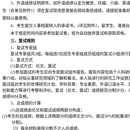
3
、外语成绩证明原件。如外语成绩认定为雅思、托福、六级、英
生（名单见附件
1
）须在复试现场登录报名网站查验成绩，请提前准备
密码以备使用。
4
、考生提交人事档案转入的承诺书。
(
详见附件
2
，留学生、港澳台
未于规定时间内前来参加复试者，视为自动放弃复试和录取资格。
三、复试规则
1
、复试专家组
复试专家组共
2
组，每组由
5
位招生专家组成员组成的复试小组进行
2
、复试方式
(1)
复试方式：论文、面试
(2)
参加面试的考生应向专家面试组作报告。报告内容包括个人科研
果介绍、对拟从事研究领域的了解和看法、本人拟进行的研究工作设想
面试组对学生的攻博研究计划、学科背景、专业素质、外语口语水平、
创新能力等进行考察和评价。复试（论文、面试）成绩按百分制计分，
成绩
60
分及格。
3
、总成绩的计算
(1)
总成绩由论文和面试成绩两部分构成；
(2)
考生的总成绩，根据上述两部分的成绩论文
50%
、面试
50%
的权重进
分制
)
。
（
3
）报名材料审核分数不计入总成绩。