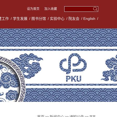
设为首页
加入收藏
建工作
/
学生发展
/
图书分馆
/
实验中心
/
院友会
/
English
/
首页
新闻中心
通知公告