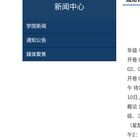
新闻中心
学院新闻
通知公告
年级 
媒体聚焦
开卷 
02、
开卷 
午 待
10日
概论 
级、三
（星
午2：