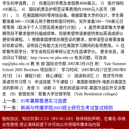
学生的申请费， 2） 优惠后的学费及食宿费4000美元， 3） 医疗保险
100美元， 4） 国际机票及护照签证等费用约10000元人民币（预
计）， 5） 在美国期间的零用钱自备。根据耶鲁大学的估计，学生需
要准备300－350美元用于教材和复印材料，另外准备500－700美元日
常零用（取决于个人习惯及周末旅行计划）。 4. 虽然申请耶鲁大学暑
期项目不要求提供托福成绩单，但是希望申请者提供类似英语成绩以
便安排课程。 5. 根据美国使馆办理签证的要求，欲申请签证者需准备
好存款证明，证明自己有能力支付在美国学习期间的各项费用。 6. 在
耶鲁所获学分，学生返校后经审核认定为任选课学分。 更多信息，请
访问以下网站：http://www.oir.pku.edu.cn 有关问题，可咨询
eap@pku.edu.cn 教 务 部 国际合作部 2005年3月16日 附： Yale Summer
School 2005 Brochure 项目简介： 学习时间：2005年6月27日至2005年8
月5日 （A）课程介绍： 核心课程： 1） 阅读和词汇 2） 叙述写作和
英语写作习惯 3） 听说技能 下午课程 1） 美国影视制作-电影对美国生
活的影响 2） 发音 3） 诗歌 4） 危机和武装冲突-美国冷战后外交决策
史 （B）食宿安排：耶鲁大学住宿学院 （Yale Residential colleges）
上一条：
05年暑期香港实习选拔
下一条：
新闻与传播学院2005硕士研究生考试复试规则
版权协议：知识共享CC3.0（BY-NC-ND）除非特别声明，在署名-非商
业性使用-禁止演绎前提下许可向公共领域传播本站内容