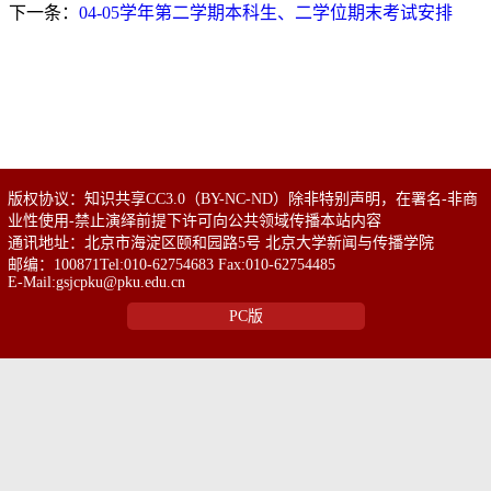
下一条：
04-05学年第二学期本科生、二学位期末考试安排
版权协议：知识共享CC3.0（BY-NC-ND）除非特别声明，在署名-非商
业性使用-禁止演绎前提下许可向公共领域传播本站内容
通讯地址：北京市海淀区颐和园路5号 北京大学新闻与传播学院
邮编：100871Tel:010-62754683 Fax:010-62754485
E-Mail:gsjcpku@pku.edu.cn
PC版