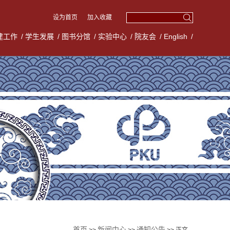
设为首页
加入收藏
建工作
/
学生发展
/
图书分馆
/
实验中心
/
院友会
/
English
/
首页
新闻中心
通知公告