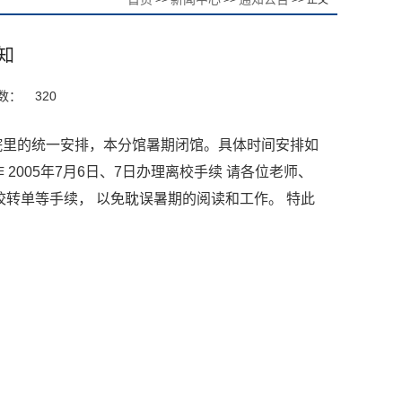
>>
>>
>> 正文
知
数：
320
和院里的统一安排，本分馆暑期闭馆。具体时间安排如
工作 2005年7月6日、7日办理离校手续 请各位老师、
转单等手续， 以免耽误暑期的阅读和工作。 特此