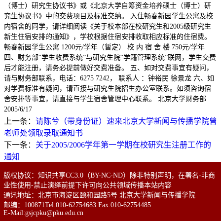
（博士）研究生协议书》或《北京大学自筹资金培养硕士（博士）研
究生协议书》中的交费项目及标准交纳。 入住畅春新园学生公寓及校
内宿舍的同学，请详细阅读《关于校本部在校研究生和2005级研究生
新生住宿安排的通知》，学校根据住宿安排收取相应标准的住宿费。
畅春新园学生公寓 1200元/学年（暂定） 校 内 宿 舍 楼 750元/学年
四、财务部“学生收费系统”与研究生院“学籍管理系统”联网，学生交费
后才能注册，请务必提前做好交费准备。 五、如对交费事宜有疑问，
请与财务部联系，电话：6275 7242， 联系人 ：钟裕民 徐景龙 六、如
对学费标准有疑问，请直接与研究生院招生办公室联系。如须咨询宿
舍安排等事宜，请直接与学生宿舍管理中心联系。 北京大学财务部
2005/6/17
上一条：
请陈兮（带身份证）速来北京大学新闻与传播学院曾
老师处领取录取通知书
下一条：
关于2005/2006学年第一学期在校研究生注册工作的
通知
版权协议：知识共享CC3.0（BY-NC-ND）除非特别声明，在署名-非商
业性使用-禁止演绎前提下许可向公共领域传播本站内容
通讯地址：北京市海淀区颐和园路5号 北京大学新闻与传播学院
邮编：100871Tel:010-62754683 Fax:010-62754485
E-Mail:gsjcpku@pku.edu.cn