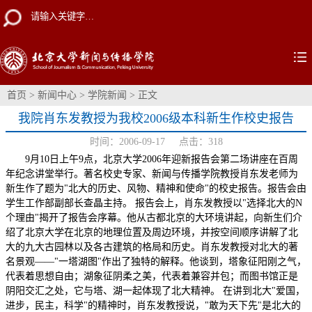
首页
>
新闻中心
>
学院新闻
> 正文
我院肖东发教授为我校2006级本科新生作校史报告
时间：2006-09-17 点击：
318
9月10日上午9点，北京大学2006年迎新报告会第二场讲座在百周
年纪念讲堂举行。著名校史专家、新闻与传播学院教授肖东发老师为
新生作了题为"北大的历史、风物、精神和使命"的校史报告。报告会由
学生工作部副部长查晶主持。 报告会上，肖东发教授以"选择北大的N
个理由"揭开了报告会序幕。他从古都北京的大环境讲起，向新生们介
绍了北京大学在北京的地理位置及周边环境，并按空间顺序讲解了北
大的九大古园林以及各古建筑的格局和历史。肖东发教授对北大的著
名景观——"一塔湖图"作出了独特的解释。他谈到，塔象征阳刚之气，
代表着思想自由；湖象征阴柔之美，代表着兼容并包；而图书馆正是
阴阳交汇之处，它与塔、湖一起体现了北大精神。 在讲到北大"爱国，
进步，民主，科学"的精神时，肖东发教授说，"敢为天下先"是北大的