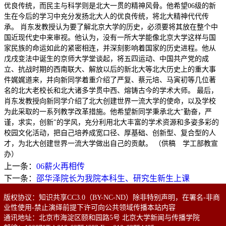
优良传统，而民主与科学则是北大一贯的精神风骨。他希望06级的新
生在今后的学习中充分发扬北大人的优良传统，将北大精神代代传
承。 肖东发教授认为要了解北京大学的历史，必须要将其放在整个中
国近现代史中来审视。他认为，没有一所大学能像北京大学这样与国
家民族的命运如此的紧密相连，并深刻影响着国家的历史进程。他从
戊戌变法中诞生的京师大学堂谈起，将五四运动、中国共产党的成
立、抗战时期的西南联大、解放以后的新北大等北大历史上的重大事
件娓娓道来，并向新同学着重介绍了严复、蔡元培、马寅初等几位著
名的北大老校长和北大诸多学贯中西、熔铸古今的学术大师。 最后，
肖东发教授向新同学介绍了北大创建世界一流大学的使命，以及学校
为此采取的一系列教学改革措施。他希望新同学秉承北大"勤奋，严
谨，求实，创新"的学风，充分利用北大丰富的学术资源和多姿多彩的
校园文化活动，把自己培养成宽口径、厚基础、创新型、复合型的人
才，为北大创建世界一流大学做出自己的贡献。 （供稿 学工部教宣
办）
上一条：
06薪火再相传
下一条：
邵华泽院长为我院本科生、研究生新生上课
版权协议：知识共享CC3.0（BY-NC-ND）除非特别声明，在署名-非商
业性使用-禁止演绎前提下许可向公共领域传播本站内容
通讯地址：北京市海淀区颐和园路5号 北京大学新闻与传播学院