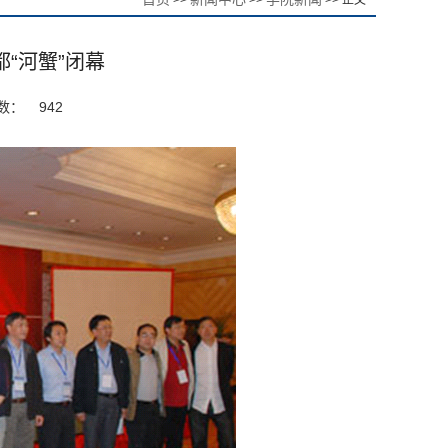
>>
>>
>> 正文
都“河蟹”闭幕
数：
942