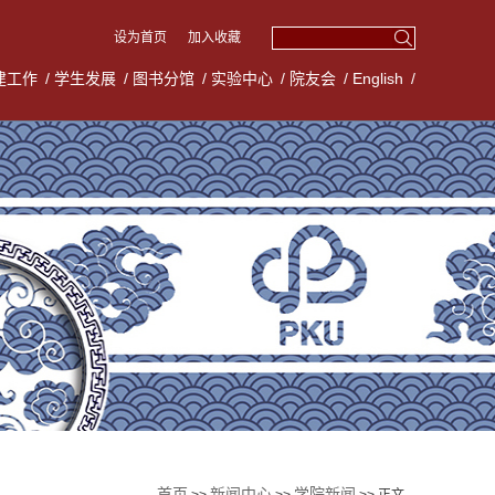
设为首页
加入收藏
建工作
/
学生发展
/
图书分馆
/
实验中心
/
院友会
/
English
/
首页
新闻中心
学院新闻