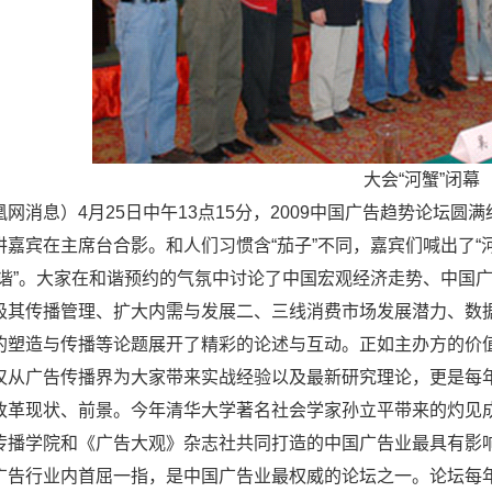
大会“河蟹”闭幕
凰网消息）4月25日中午13点15分，2009中国广告趋势论坛
讲嘉宾在主席台合影。和人们习惯含“茄子”不同，嘉宾们喊出了“河
和谐”。大家在和谐预约的气氛中讨论了中国宏观经济走势、中国
极其传播管理、扩大内需与发展二、三线消费市场发展潜力、数
的塑造与传播等论题展开了精彩的论述与互动。正如主办方的价值
仅从广告传播界为大家带来实战经验以及最新研究理论，更是每
改革现状、前景。今年清华大学著名社会学家孙立平带来的灼见成
传播学院和《广告大观》杂志社共同打造的中国广告业最具有影
广告行业内首屈一指，是中国广告业最权威的论坛之一。论坛每