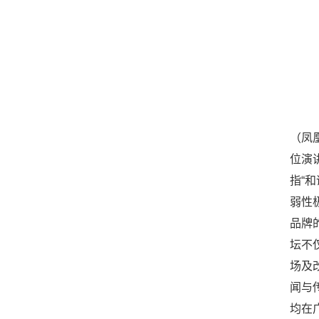
（凤
位演
指“
弱性
品牌
坛不
场及
闻与
均在