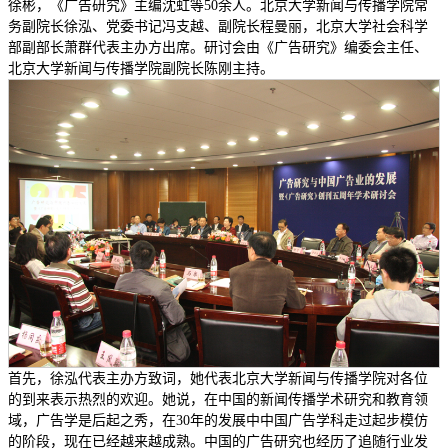
徐彬，《广告研究》主编沈虹等50余人。北京大学新闻与传播学院常
务副院长徐泓、党委书记冯支越、副院长程曼丽，北京大学社会科学
部副部长萧群代表主办方出席。研讨会由《广告研究》编委会主任、
北京大学新闻与传播学院副院长陈刚主持。
首先，徐泓代表主办方致词，她代表北京大学新闻与传播学院对各位
的到来表示热烈的欢迎。她说，在中国的新闻传播学术研究和教育领
域，广告学是后起之秀，在30年的发展中中国广告学科走过起步模仿
的阶段，现在已经越来越成熟。中国的广告研究也经历了追随行业发