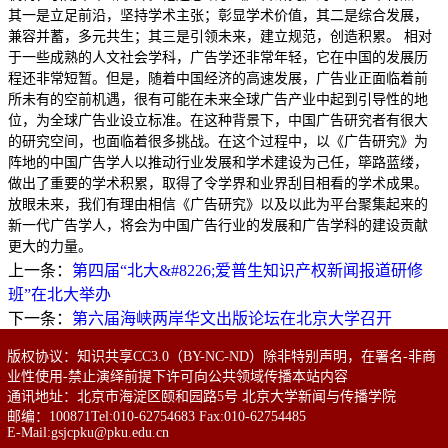
其一是立足前沿，坚持学术主张；彰显学术价值，其二是综合发展，
兼容并蓄，多元共生；其三是引领未来，建立规范，创造积累。 相对
于一些成熟的人文社会学科，广告学还非常年轻，它在中国的发展历
程还非常短暂。但是，随着中国经济的高速发展，广告业正面临着前
所未有的空前机遇，很有可能在未来全球广告产业中起到引导性的地
位，为全球广告业设立标准。在这种背景下，中国广告研究者有很大
的研究空间，也面临着很多挑战。在这个过程中，以《广告研究》为
阵地的中国广告学人以推动行业发展和学术建设为己任，筚路蓝缕，
做出了重要的学术积累，取得了令学界和业界刮目相看的学术成果。
放眼未来，我们有理由相信《广告研究》以及以此为平台聚集起来的
新一代广告学人，将会为中国广告行业的发展和广告学科的建设贡献
更大的力量。
上一条：
第四届“北大&#8226;爱普生知识产权新闻报道研修
班”在北大举办
下一条：
第六届海峡两岸华文出版论坛在北京大学召开
版权协议：知识共享CC3.0（BY-NC-ND）除非特别声明，在署名-非商
业性使用-禁止演绎前提下许可向公共领域传播本站内容
通讯地址：北京市海淀区颐和园路5号 北京大学新闻与传播学院
邮编：100871Tel:010-62754683 Fax:010-62754485
E-Mail:gsjcpku@pku.edu.cn