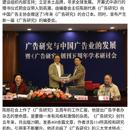
建设组织内部支持；立足本土品牌，寻求全球发展。 开幕式中进行的
赠书仪式把会议带入到高潮，由编委会主任陈刚代表《广告研究》向
中国广告主协会赠送了5年来《广告研究》的合订本。同时，宣布产生
新一届《广告研究》的编委会。
陈刚在会上作了《广告研究》五周年的工作汇报，他提出广告学者办
杂志的使命感，是要做一本有风格和激情的杂质。《广告研究》创刊
五年来，共出版29期，发表460余篇文章，作者涉及114所高校和研究
机构，引用率不断攀升。他还总结了《广告研究》的三大学术特点：