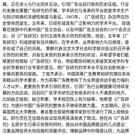
展，正在进入与行业同步互动，引领广告业前行新的历史征程。行业
的发展也需要广告研究的开展，学术研究与发表的平台就是学术生产
与知识转换的关键性制度与象征。2005年，《广告研究》杂志呼应历
史使命而诞生。五年来，已经形成具有广泛影响力的学术平台。 段瑞
春在致辞中代表中国广告主协会，以及中国广告主协会的120个会员企
业，对《广告研究》创刊五周年表示热烈的祝贺。他说，五年来《广
告研究》的成绩是有目共睹的，在学术界、业界影响力与日俱增，逐
步形成了自己的风格。 萧群代表北京大学社会科学部对会议的召开表
示热烈的祝贺，对各位来宾的到来表示热烈的欢迎，并希望学者们能
够更好地借助《广告研究》平台，用前瞻性的眼光来接受其他学科专
业的学者和行业专家的意见，把广告研究的学术水平及社会影响进一
步推向更高的层面。 丁俊杰表示，中国高等广告教育和研究理应崇尚
高精尖的学术要求，作为高等广告教育除了为业界提供动手能力强的
人才以外，更要担负学术引领的责任，引领广告行业朝健康可持续发
展的方向迈进。目前的广告学术研究还有很多的令人不满意的地方，
比如缺乏规划、缺乏积累、学术规范性上有欠缺等，他希望《广告研
究》为提升中国广告研究的整体水平继续贡献力量。 大会期间，还与
美国西北大学教授、著名整合营销传播学家舒尔茨进行了网上视频会
议。舒尔茨在芝加哥向会议现场用英语发表了致词。他在向《广告研
究》五周岁生日表示祝贺的同时，提出对中国品牌建设的几点建议：
注重品牌投资长效回报的测量评估；理解品牌中的情感认同；为品牌