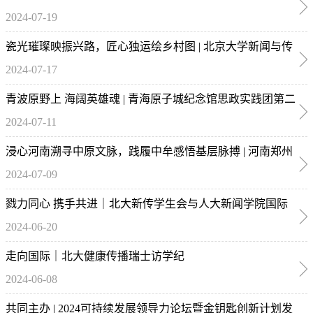
2024-07-19
像邀请展颁奖典礼暨音乐晚会圆满成功！
瓷光璀璨映振兴路，匠心独运绘乡村图 | 北京大学新闻与传
2024-07-17
播学院思政实践团赴福建德化开展思政实践活动
青波原野上 海阔英雄魂 | 青海原子城纪念馆思政实践团第二
2024-07-11
日纪实
浸心河南溯寻中原文脉，践履中牟感悟基层脉搏 | 河南郑州
2024-07-09
思政实践团首日活动纪实
戮力同心 携手共进｜北大新传学生会与人大新闻学院国际
2024-06-20
部开展交流共建活动
走向国际｜北大健康传播瑞士访学纪
2024-06-08
共同主办 | 2024可持续发展领导力论坛暨金钥匙创新计划发